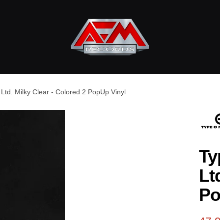
AFM
Records
Ltd. Milky Clear - Colored 2 PopUp Vinyl
Ty
Lt
Po