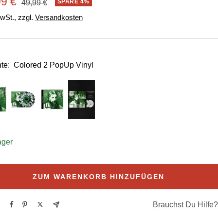
ebotspreis
99 €
Regulärer
SPARE 4%
49,99 €
Preis
MwSt., zzgl.
Versandkosten
te:
Colored 2 PopUp Vinyl
ager
ZUM WARENKORB HINZUFÜGEN
Brauchst Du Hilfe?