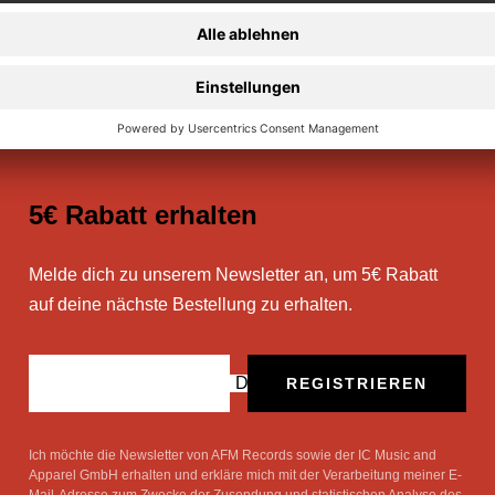
Sichere Zahlung
5€ Rabatt erhalten
Melde dich zu unserem Newsletter an, um 5€ Rabatt
auf deine nächste Bestellung zu erhalten.
Deine E-Mail
REGISTRIEREN
Ich möchte die Newsletter von AFM Records sowie der IC Music and
Apparel GmbH erhalten und erkläre mich mit der Verarbeitung meiner E-