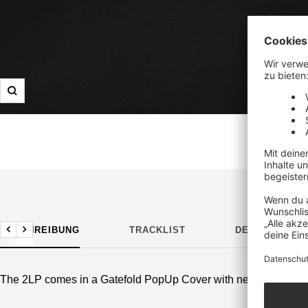
Zoom
BESCHREIBUNG
TRACKLIST
DETAILS
Zurück
Weiter
The 2LP comes in a Gatefold PopUp Cover with new layout.