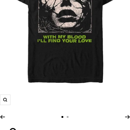
Zoom
Zur
Zur
Slide
Slide