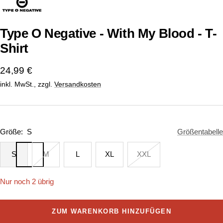
1
2
gehen
gehen
Type O Negative - With My Blood - T-
Shirt
Angebotspreis
24,99 €
inkl. MwSt., zzgl.
Versandkosten
Größe:
S
Größentabelle
S
M
L
XL
XXL
Nur noch 2 übrig
ZUM WARENKORB HINZUFÜGEN