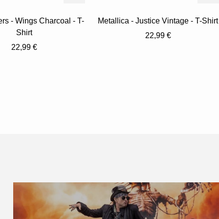
rs - Wings Charcoal - T-
Metallica - Justice Vintage - T-Shirt
Shirt
Angebotspreis
22,99 €
Angebotspreis
22,99 €