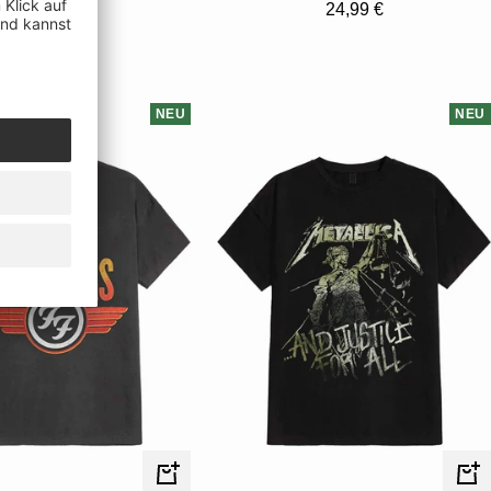
Angebotspreis
Angebotspreis
24,99 €
24,99 €
NEU
NEU
Schnellansicht
Schn