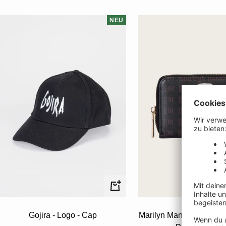
NEU
In
den
Gojira - Logo - Cap
Marilyn Manson - Logo /
Warenkorb