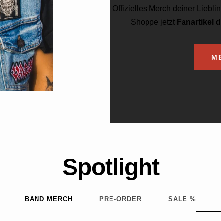
Offizielles Merch deiner Liebl
Shoppe jetzt
Fanartikel 
M
Spotlight
BAND MERCH
PRE-ORDER
SALE %