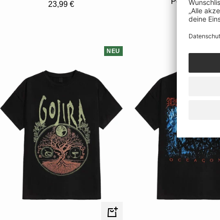
Portemonnai
Angebotspreis
23,99 €
Angebotsp
39,99 €
NEU
Schnellansicht