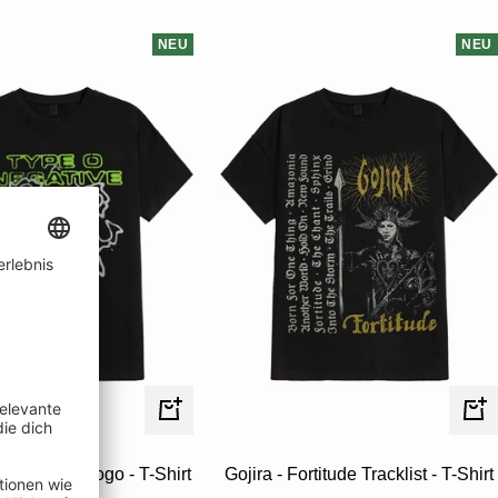
NEU
NEU
Schnellansicht
Schn
E-Mail
ative - O Logo - T-Shirt
Gojira - Fortitude Tracklist - T-Shirt