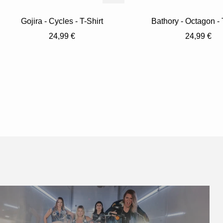
Gojira - Cycles - T-Shirt
Bathory - Octagon - 
Angebotspreis
Angebotsp
24,99 €
24,99 €