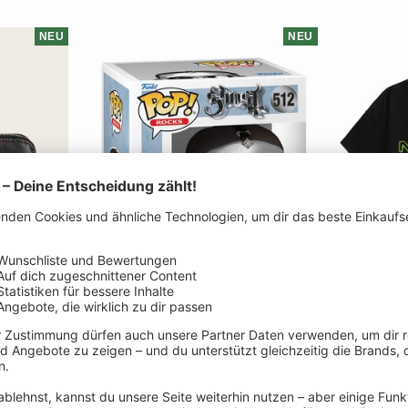
NEU
NEU
5€ Rabatt erhalten
Melde dich zu unserem Newsletter an, um 5€
Rabatt auf deine nächste Bestellung zu
erhalten.
In
In
Deine 
den
den
 Red Lips -
Type O Neg
Ghost - Glam Dracula (Diamond
Warenkorb
Warenkorb