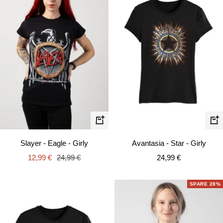
Schnellansicht
Schn
Slayer - Eagle - Girly
Avantasia - Star - Girly
Angebotspreis
Regulärer
Angebotspreis
12,99 €
24,99 €
24,99 €
Preis
SPARE 28%