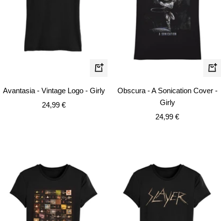
Schnellansicht
Schn
Avantasia - Vintage Logo - Girly
Obscura - A Sonication Cover -
Girly
Angebotspreis
24,99 €
Angebotspreis
24,99 €