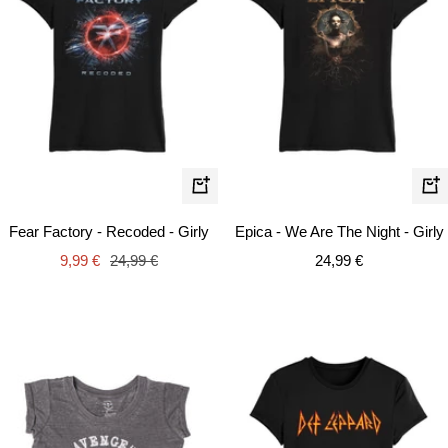
Schnellansicht
Schn
Fear Factory - Recoded - Girly
Epica - We Are The Night - Girly
Angebotspreis
Regulärer
Angebotspreis
9,99 €
24,99 €
24,99 €
Preis