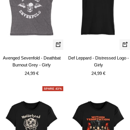
Schnellansicht
Schn
Avenged Sevenfold - Deathbat
Def Leppard - Distressed Logo -
Burnout Grey - Girly
Girly
Angebotspreis
Angebotspreis
24,99 €
24,99 €
SPARE 43%