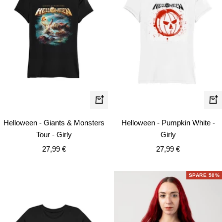
Schnellansicht
Schn
Helloween - Giants & Monsters
Helloween - Pumpkin White -
Tour - Girly
Girly
Angebotspreis
Angebotspreis
27,99 €
27,99 €
SPARE 50%