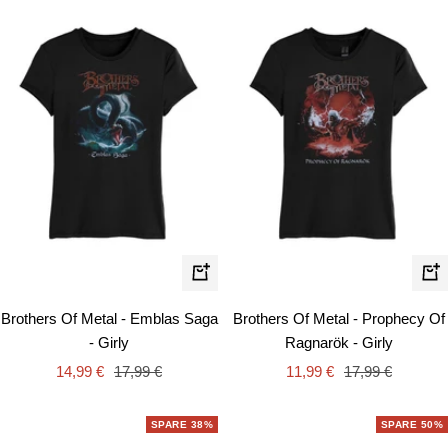
Schnellansicht
Schn
Brothers Of Metal - Emblas Saga
Brothers Of Metal - Prophecy Of
- Girly
Ragnarök - Girly
Angebotspreis
Regulärer
Angebotspreis
Regulärer
14,99 €
17,99 €
11,99 €
17,99 €
Preis
Preis
SPARE 38%
SPARE 50%