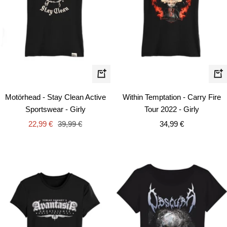
Schnellansicht
Schn
Motörhead - Stay Clean Active
Within Temptation - Carry Fire
Sportswear - Girly
Tour 2022 - Girly
Angebotspreis
Regulärer
Angebotspreis
22,99 €
39,99 €
34,99 €
Preis