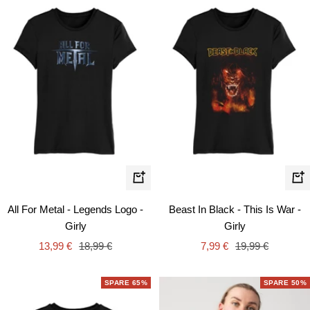
Schnellansicht
Schn
All For Metal - Legends Logo -
Beast In Black - This Is War -
Girly
Girly
Angebotspreis
Regulärer
Angebotspreis
Regulärer
13,99 €
18,99 €
7,99 €
19,99 €
Preis
Preis
SPARE 65%
SPARE 50%