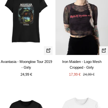
Schnellansicht
Schn
Avantasia - Moonglow Tour 2019
Iron Maiden - Logo Mesh
- Girly
Cropped - Girly
Angebotspreis
Angebotspreis
Regulärer
24,99 €
17,99 €
24,99 €
Preis