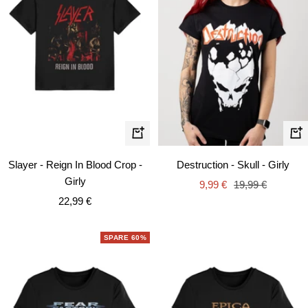
Schnellansicht
Schn
Slayer - Reign In Blood Crop -
Destruction - Skull - Girly
Girly
Angebotspreis
Regulärer
9,99 €
19,99 €
Angebotspreis
22,99 €
Preis
SPARE 60%