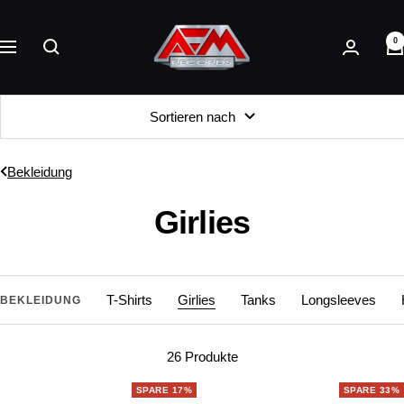
Direkt
AFM
zum
0
Records
Navigation
Inhalt
Sortieren nach
Bekleidung
Girlies
T-Shirts
Girlies
Tanks
Longsleeves
BEKLEIDUNG
26 Produkte
SPARE 17%
SPARE 33%