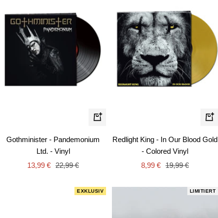
In
In
den
de
Gothminister - Pandemonium
Redlight King - In Our Blood Gold
Warenkorb
Wa
Ltd. - Vinyl
- Colored Vinyl
Angebotspreis
Regulärer
Angebotspreis
Regulärer
13,99 €
22,99 €
8,99 €
19,99 €
Preis
Preis
EXKLUSIV
LIMITIERT