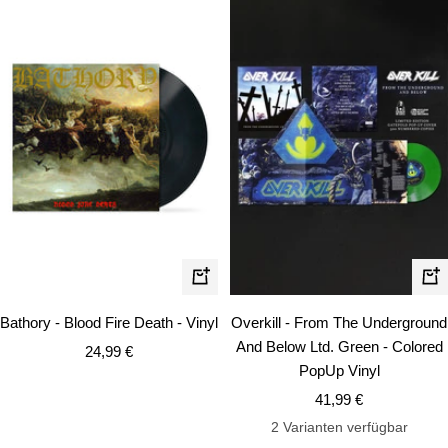
In
In
den
de
Bathory - Blood Fire Death - Vinyl
Overkill - From The Underground
Warenkorb
Wa
And Below Ltd. Green - Colored
Angebotspreis
24,99 €
PopUp Vinyl
Angebotspreis
41,99 €
2 Varianten verfügbar