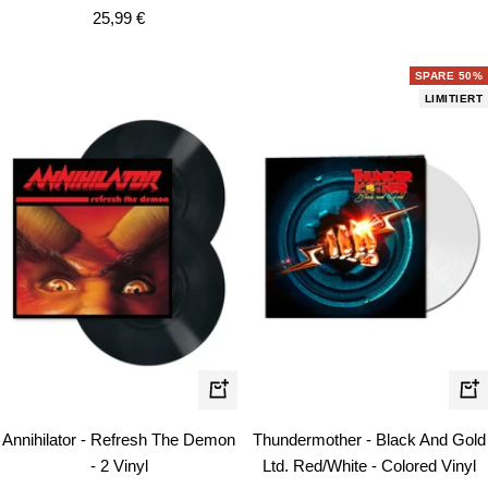
Angebotspreis
25,99 €
SPARE 50%
LIMITIERT
In
In
den
de
Annihilator - Refresh The Demon
Thundermother - Black And Gold
Warenkorb
Wa
- 2 Vinyl
Ltd. Red/White - Colored Vinyl