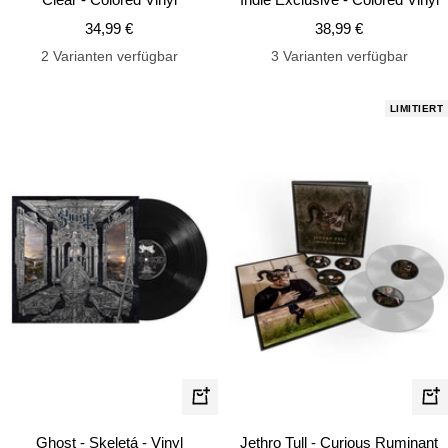
Angebotspreis
Angebotspreis
34,99 €
38,99 €
2 Varianten verfügbar
3 Varianten verfügbar
LIMITIERT
In
In
den
de
Ghost - Skeletá - Vinyl
Jethro Tull - Curious Ruminant