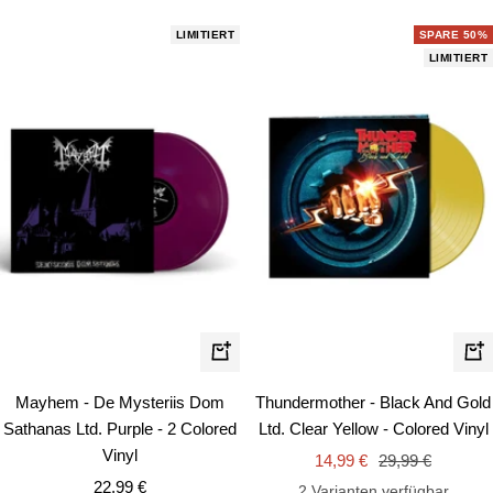
LIMITIERT
SPARE 50%
LIMITIERT
In
In
den
de
Mayhem - De Mysteriis Dom
Thundermother - Black And Gold
Warenkorb
Wa
Sathanas Ltd. Purple - 2 Colored
Ltd. Clear Yellow - Colored Vinyl
Vinyl
Angebotspreis
Regulärer
14,99 €
29,99 €
Angebotspreis
22,99 €
Preis
2 Varianten verfügbar