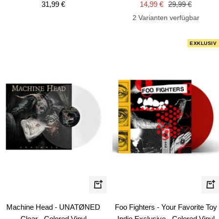
Angebotspreis
Angebotspreis
Regulärer
31,99 €
14,99 €
29,99 €
Preis
2 Varianten verfügbar
EXKLUSIV
In
In
den
de
Machine Head - UNATØNED
Foo Fighters - Your Favorite Toy
Warenkorb
Wa
Clear - Colored Vinyl
Indie Exclusive - Colored Vinyl