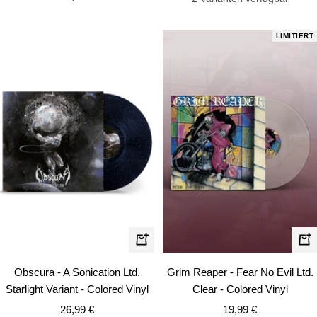
LIMITIERT
In
In
den
de
Obscura - A Sonication Ltd.
Grim Reaper - Fear No Evil Ltd.
Warenkorb
Wa
Starlight Variant - Colored Vinyl
Clear - Colored Vinyl
Angebotspreis
Angebotspreis
26,99 €
19,99 €