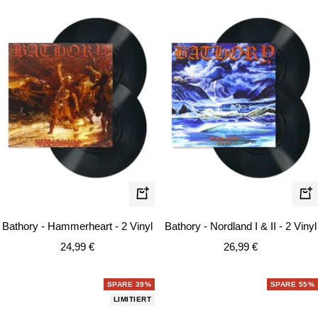
In
In
den
de
Bathory - Hammerheart - 2 Vinyl
Bathory - Nordland I & II - 2 Vinyl
Warenkorb
Wa
Angebotspreis
Angebotspreis
24,99 €
26,99 €
SPARE 39%
SPARE 55%
LIMITIERT