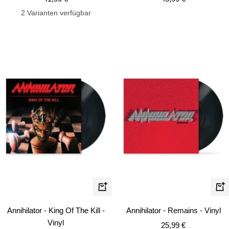
2 Varianten verfügbar
In
In
den
de
Annihilator - King Of The Kill -
Annihilator - Remains - Vinyl
Warenkorb
Wa
Vinyl
Angebotspreis
25,99 €