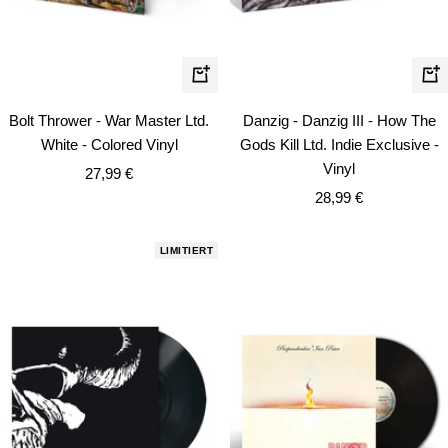
In
In
den
de
Bolt Thrower - War Master Ltd.
Danzig - Danzig III - How The
Warenkorb
Wa
White - Colored Vinyl
Gods Kill Ltd. Indie Exclusive -
Vinyl
Angebotspreis
27,99 €
Angebotspreis
28,99 €
LIMITIERT