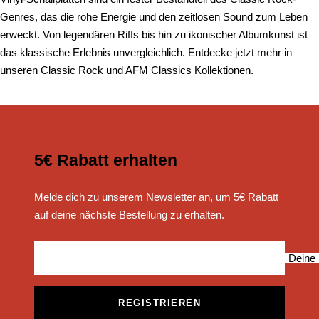
Genres, das die rohe Energie und den zeitlosen Sound zum Leben
erweckt. Von legendären Riffs bis hin zu ikonischer Albumkunst ist
das klassische Erlebnis unvergleichlich. Entdecke jetzt mehr in
unseren
Classic Rock
und
AFM Classics
Kollektionen.
5€ Rabatt erhalten
Melde dich zu unserem Newsletter an, um 5€ Rabatt
auf deine nächste Bestellung zu erhalten.
Deine 
REGISTRIEREN