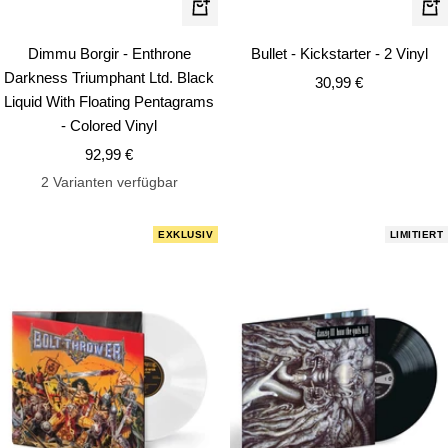
In
In
den
de
Dimmu Borgir - Enthrone
Bullet - Kickstarter - 2 Vinyl
Warenkorb
Wa
Darkness Triumphant Ltd. Black
Angebotspreis
30,99 €
Liquid With Floating Pentagrams
- Colored Vinyl
Angebotspreis
92,99 €
2 Varianten verfügbar
EXKLUSIV
LIMITIERT