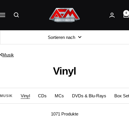
Direkt
AFM
zum
0
Records
Navigation
Inhalt
Sortieren nach
Musik
Vinyl
Vinyl
CDs
MCs
DVDs & Blu-Rays
Box Se
MUSIK
1071 Produkte