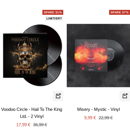
SPARE 51%
SPARE 57%
LIMITIERT
In
In
de
den
Misery - Mystic - Vinyl
Voodoo Circle - Hail To The King
Wa
Warenkorb
Ltd. - 2 Vinyl
Angebotspreis
Regulärer
9,99 €
22,99 €
Angebotspreis
Regulärer
Preis
17,99 €
36,99 €