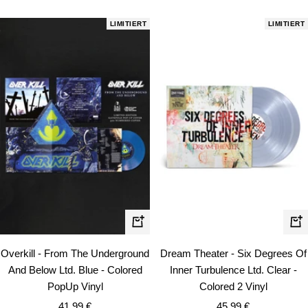
Preis
LIMITIERT
LIMITIERT
In
In
den
de
Overkill - From The Underground
Dream Theater - Six Degrees Of
Warenkorb
Wa
And Below Ltd. Blue - Colored
Inner Turbulence Ltd. Clear -
PopUp Vinyl
Colored 2 Vinyl
Angebotspreis
Angebotspreis
41,99 €
45,99 €