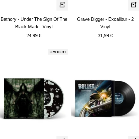
In
In
den
de
Bathory - Under The Sign Of The
Grave Digger - Excalibur - 2
Warenkorb
Wa
Black Mark - Vinyl
Vinyl
Angebotspreis
Angebotspreis
24,99 €
31,99 €
LIMITIERT