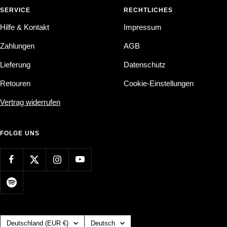
SERVICE
RECHTLICHES
Hilfe & Kontakt
Impressum
Zahlungen
AGB
Lieferung
Datenschutz
Retouren
Cookie-Einstellungen
Vertrag widerrufen
FOLGE UNS
Land/Region
Sprache
Deutschland (EUR €)
Deutsch