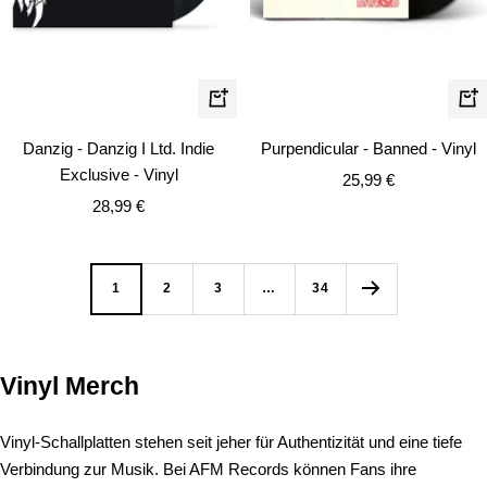
In
In
den
de
Danzig - Danzig I Ltd. Indie
Purpendicular - Banned - Vinyl
Warenkorb
Wa
Exclusive - Vinyl
Angebotspreis
25,99 €
Angebotspreis
28,99 €
1
2
3
…
34
Vinyl Merch
Vinyl-Schallplatten stehen seit jeher für Authentizität und eine tiefe
Verbindung zur Musik. Bei AFM Records können Fans ihre