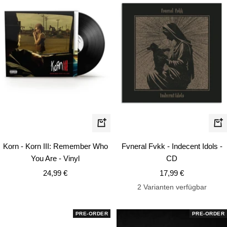
In
In
den
de
Korn - Korn III: Remember Who
Fvneral Fvkk - Indecent Idols -
Warenkorb
Wa
You Are - Vinyl
CD
Angebotspreis
Angebotspreis
24,99 €
17,99 €
2 Varianten verfügbar
PRE-ORDER
PRE-ORDER