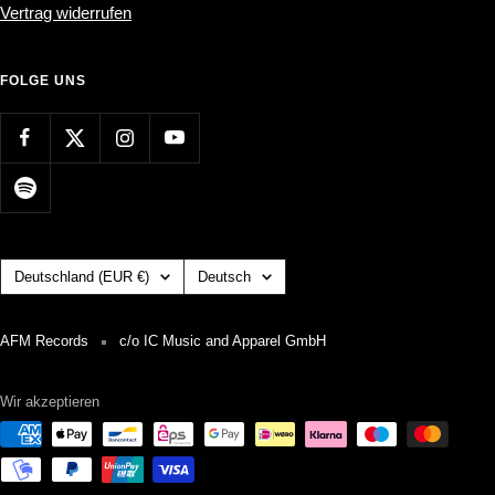
Vertrag widerrufen
FOLGE UNS
Land/Region
Sprache
Deutschland (EUR €)
Deutsch
AFM Records
c/o IC Music and Apparel GmbH
Wir akzeptieren