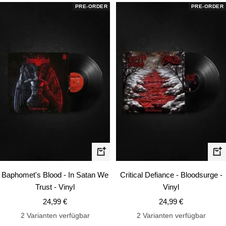
PRE-ORDER
PRE-ORDER
In
In
den
de
Baphomet's Blood - In Satan We
Critical Defiance - Bloodsurge -
Warenkorb
Wa
Trust - Vinyl
Vinyl
Angebotspreis
Angebotspreis
24,99 €
24,99 €
2 Varianten verfügbar
2 Varianten verfügbar