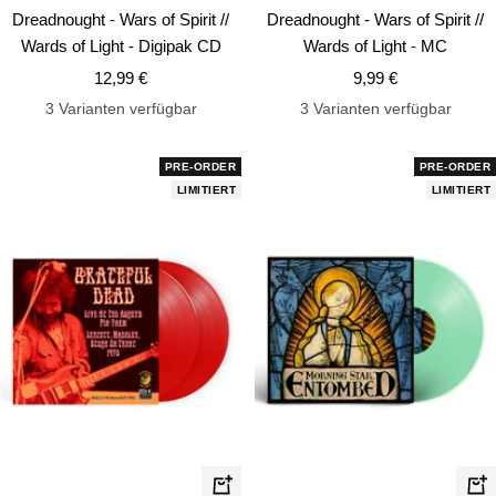
den
de
Dreadnought - Wars of Spirit //
Dreadnought - Wars of Spirit //
Warenkorb
Wa
Wards of Light - Digipak CD
Wards of Light - MC
Angebotspreis
Angebotspreis
12,99 €
9,99 €
3 Varianten verfügbar
3 Varianten verfügbar
PRE-ORDER
PRE-ORDER
LIMITIERT
LIMITIERT