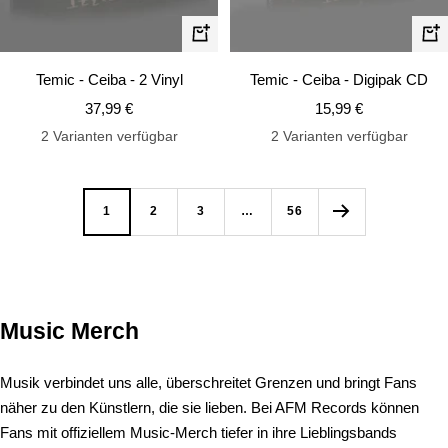
In
In
den
de
Temic - Ceiba - 2 Vinyl
Temic - Ceiba - Digipak CD
Warenkorb
Wa
Angebotspreis
Angebotspreis
37,99 €
15,99 €
2 Varianten verfügbar
2 Varianten verfügbar
1
2
3
…
56
Music Merch
Musik verbindet uns alle, überschreitet Grenzen und bringt Fans
näher zu den Künstlern, die sie lieben. Bei AFM Records können
Fans mit offiziellem Music-Merch tiefer in ihre Lieblingsbands