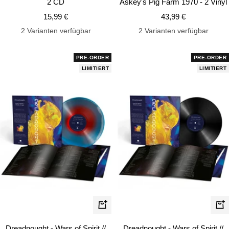
2 CD
Askey's Pig Farm 1970 - 2 Vinyl
Angebotspreis
Angebotspreis
15,99 €
43,99 €
2 Varianten verfügbar
2 Varianten verfügbar
PRE-ORDER
PRE-ORDER
LIMITIERT
LIMITIERT
In
In
den
de
Dreadnought - Wars of Spirit //
Dreadnought - Wars of Spirit //