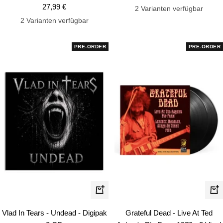
Angebotspreis
27,99 €
2 Varianten verfügbar
2 Varianten verfügbar
PRE-ORDER
PRE-ORDER
In
In
den
de
Vlad In Tears - Undead - Digipak
Grateful Dead - Live At Ted
Warenkorb
Wa