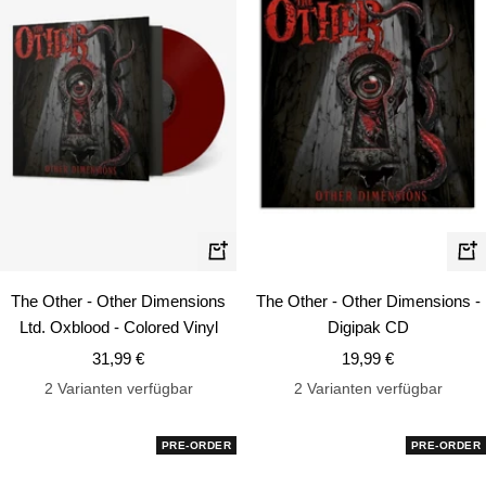
In
In
den
de
The Other - Other Dimensions
The Other - Other Dimensions -
Warenkorb
Wa
Ltd. Oxblood - Colored Vinyl
Digipak CD
Angebotspreis
Angebotspreis
31,99 €
19,99 €
2 Varianten verfügbar
2 Varianten verfügbar
PRE-ORDER
PRE-ORDER