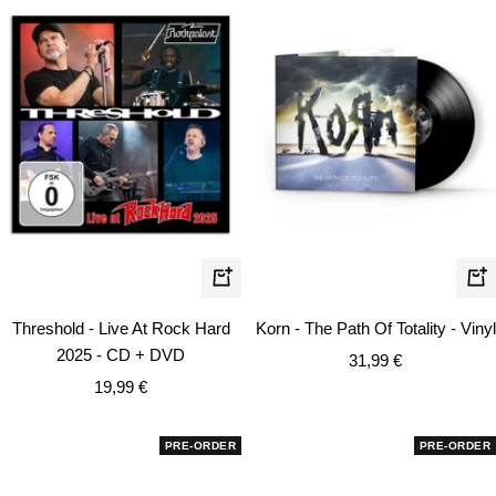
In
In
den
de
Threshold - Live At Rock Hard
Korn - The Path Of Totality - Vinyl
Warenkorb
Wa
2025 - CD + DVD
Angebotspreis
31,99 €
Angebotspreis
19,99 €
PRE-ORDER
PRE-ORDER