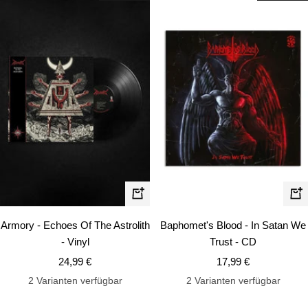
In
In
den
de
Armory - Echoes Of The Astrolith
Baphomet's Blood - In Satan We
Warenkorb
Wa
- Vinyl
Trust - CD
Angebotspreis
Angebotspreis
24,99 €
17,99 €
2 Varianten verfügbar
2 Varianten verfügbar