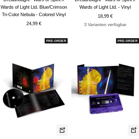
Warenkorb
Wa
Wards of Light Ltd. Blue/Crimson
Wards of Light Ltd. - Vinyl
Tri-Color Nebula - Colored Vinyl
Angebotspreis
18,99 €
Angebotspreis
24,99 €
3 Varianten verfügbar
PRE-ORDER
PRE-ORDER
In
In