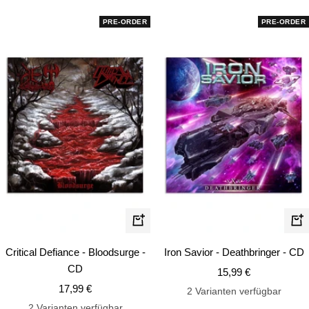
PRE-ORDER
PRE-ORDER
In
In
den
de
Critical Defiance - Bloodsurge -
Iron Savior - Deathbringer - CD
Warenkorb
Wa
CD
Angebotspreis
15,99 €
Angebotspreis
17,99 €
2 Varianten verfügbar
2 Varianten verfügbar