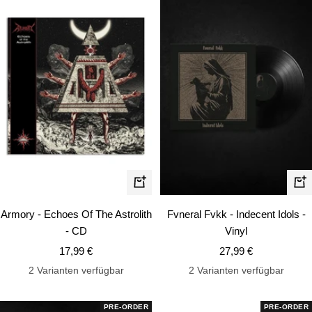
In
In
den
de
Armory - Echoes Of The Astrolith
Fvneral Fvkk - Indecent Idols -
Warenkorb
Wa
- CD
Vinyl
Angebotspreis
Angebotspreis
17,99 €
27,99 €
2 Varianten verfügbar
2 Varianten verfügbar
PRE-ORDER
PRE-ORDER