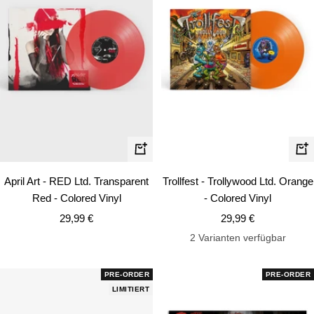
In
In
den
de
April Art - RED Ltd. Transparent
Trollfest - Trollywood Ltd. Orange
Warenkorb
Wa
Red - Colored Vinyl
- Colored Vinyl
Angebotspreis
Angebotspreis
29,99 €
29,99 €
2 Varianten verfügbar
PRE-ORDER
PRE-ORDER
LIMITIERT