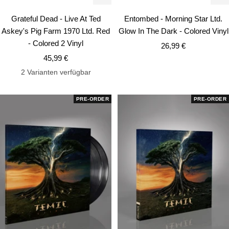
In
In
den
de
Grateful Dead - Live At Ted
Entombed - Morning Star Ltd.
Warenkorb
Wa
Askey's Pig Farm 1970 Ltd. Red
Glow In The Dark - Colored Vinyl
- Colored 2 Vinyl
Angebotspreis
26,99 €
Angebotspreis
45,99 €
2 Varianten verfügbar
PRE-ORDER
PRE-ORDER