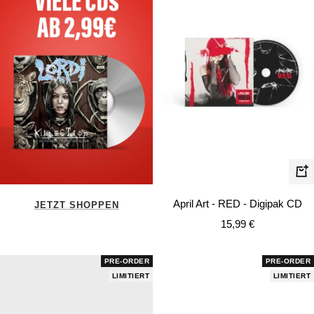
In
de
April Art - RED - Digipak CD
JETZT SHOPPEN
Wa
Angebotspreis
15,99 €
PRE-ORDER
PRE-ORDER
LIMITIERT
LIMITIERT