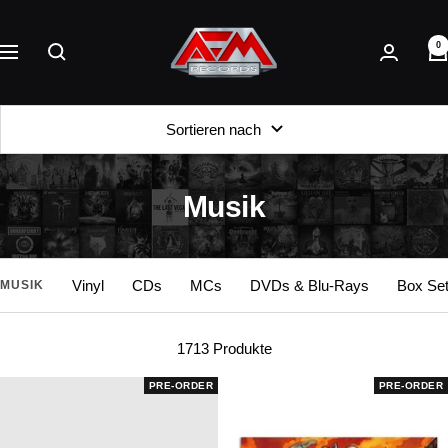
Direkt
AFM
zum
0
Records
Navigation
Inhalt
Sortieren nach
Musik
Vinyl
CDs
MCs
DVDs & Blu-Rays
Box Se
MUSIK
1713 Produkte
PRE-ORDER
PRE-ORDER