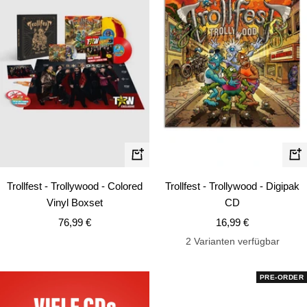
In
In
den
de
Trollfest - Trollywood - Colored
Trollfest - Trollywood - Digipak
Warenkorb
Wa
Vinyl Boxset
CD
Angebotspreis
Angebotspreis
76,99 €
16,99 €
2 Varianten verfügbar
PRE-ORDER