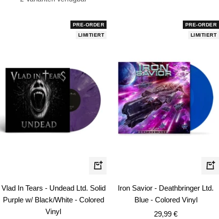
PRE-ORDER
PRE-ORDER
LIMITIERT
LIMITIERT
In
In
den
de
Vlad In Tears - Undead Ltd. Solid
Iron Savior - Deathbringer Ltd.
Warenkorb
Wa
Purple w/ Black/White - Colored
Blue - Colored Vinyl
Vinyl
Angebotspreis
29,99 €