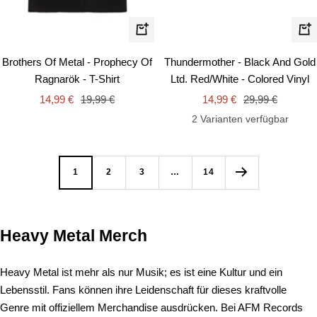
Schnellansicht
In
de
Brothers Of Metal - Prophecy Of
Thundermother - Black And Gold
Wa
Ragnarök - T-Shirt
Ltd. Red/White - Colored Vinyl
Angebotspreis
Regulärer
Angebotspreis
Regulärer
14,99 €
19,99 €
14,99 €
29,99 €
Preis
Preis
2 Varianten verfügbar
1
2
3
…
14
Heavy Metal Merch
Heavy Metal ist mehr als nur Musik; es ist eine Kultur und ein
Lebensstil. Fans können ihre Leidenschaft für dieses kraftvolle
Genre mit offiziellem Merchandise ausdrücken. Bei AFM Records