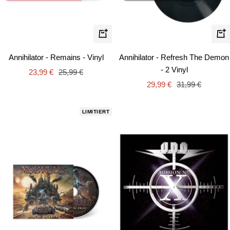
In
In
den
de
Annihilator - Remains - Vinyl
Annihilator - Refresh The Demon
Warenkorb
Wa
- 2 Vinyl
Angebotspreis
Regulärer
23,99 €
25,99 €
Angebotspreis
Regulärer
Preis
29,99 €
31,99 €
Preis
LIMITIERT