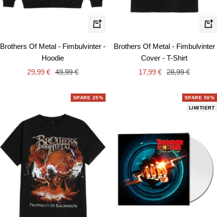
Schnellansicht
Schn
Brothers Of Metal - Fimbulvinter -
Brothers Of Metal - Fimbulvinter
Hoodie
Cover - T-Shirt
Angebotspreis
Regulärer
Angebotspreis
Regulärer
29,99 €
49,99 €
17,99 €
28,99 €
Preis
Preis
SPARE 25%
SPARE 50%
LIMITIERT