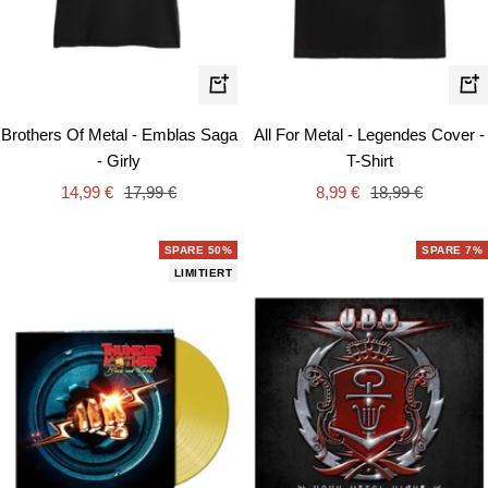
Schnellansicht
Schn
Brothers Of Metal - Emblas Saga
All For Metal - Legendes Cover -
- Girly
T-Shirt
Angebotspreis
Regulärer
Angebotspreis
Regulärer
14,99 €
17,99 €
8,99 €
18,99 €
Preis
Preis
SPARE 50%
SPARE 7%
LIMITIERT