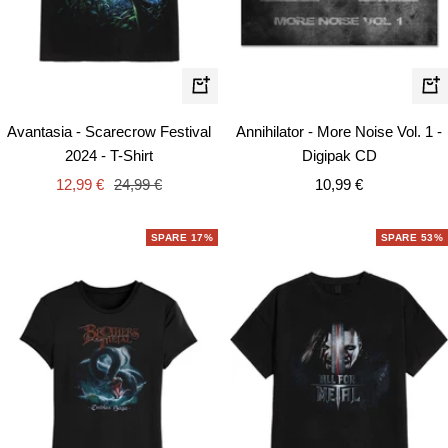
Schnellansicht
In
de
Avantasia - Scarecrow Festival
Annihilator - More Noise Vol. 1 -
Wa
2024 - T-Shirt
Digipak CD
Angebotspreis
Regulärer
Angebotspreis
12,99 €
24,99 €
10,99 €
Preis
SPARE 17%
SPARE 53%