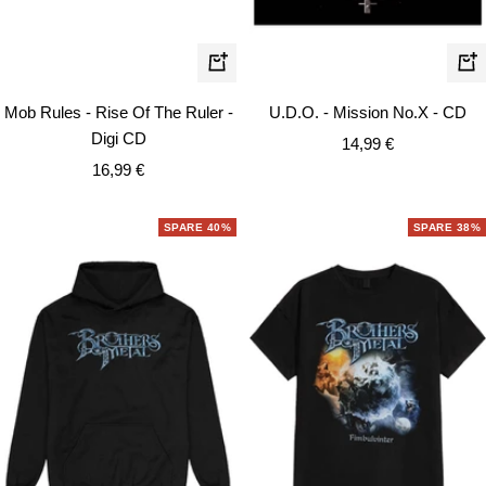
In
In
den
de
Mob Rules - Rise Of The Ruler -
U.D.O. - Mission No.X - CD
Warenkorb
Wa
Digi CD
Angebotspreis
14,99 €
Angebotspreis
16,99 €
SPARE 40%
SPARE 38%