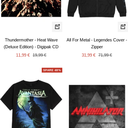
Schn
In
den
Thundermother - Heat Wave
All For Metal - Legendes Cover -
Warenkorb
(Deluxe Edition) - Digipak CD
Zipper
Angebotspreis
Regulärer
Angebotspreis
Regulärer
11,99 €
19,99 €
31,99 €
71,99 €
Preis
Preis
SPARE 48%