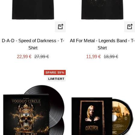
Schnellansicht
Schn
D-A-D - Speed of Darkness - T-
All For Metal - Legends Band - T-
Shirt
Shirt
Angebotspreis
Regulärer
Angebotspreis
Regulärer
22,99 €
27,99 €
11,99 €
18,99 €
Preis
Preis
SPARE 59%
LIMITIERT