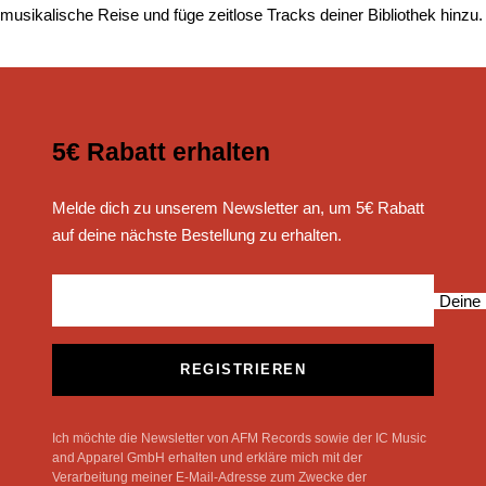
musikalische Reise und füge zeitlose Tracks deiner Bibliothek hinzu.
5€ Rabatt erhalten
Melde dich zu unserem Newsletter an, um 5€ Rabatt
auf deine nächste Bestellung zu erhalten.
Deine 
REGISTRIEREN
Ich möchte die Newsletter von AFM Records sowie der IC Music
and Apparel GmbH erhalten und erkläre mich mit der
Verarbeitung meiner E-Mail-Adresse zum Zwecke der