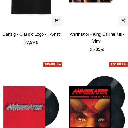
Schnellansicht
In
de
Danzig - Classic Logo - T-Shirt
Annihilator - King Of The Kill -
Wa
Vinyl
Angebotspreis
27,99 €
Angebotspreis
25,99 €
SPARE 8%
SPARE 6%