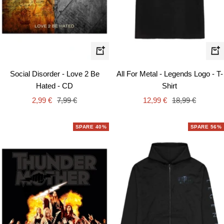
Schn
In
den
Social Disorder - Love 2 Be
All For Metal - Legends Logo - T-
Warenkorb
Hated - CD
Shirt
Angebotspreis
Regulärer
Angebotspreis
Regulärer
2,99 €
7,99 €
12,99 €
18,99 €
Preis
Preis
SPARE 40%
SPARE 56%