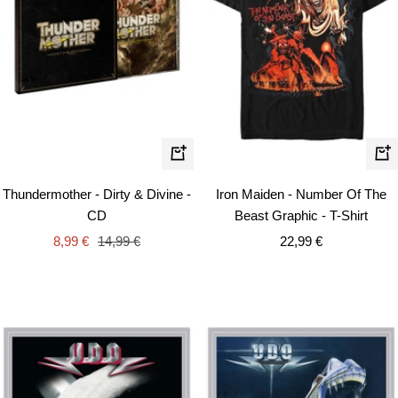
Schn
In
den
Thundermother - Dirty & Divine -
Iron Maiden - Number Of The
Warenkorb
CD
Beast Graphic - T-Shirt
Angebotspreis
Regulärer
Angebotspreis
8,99 €
14,99 €
22,99 €
Preis