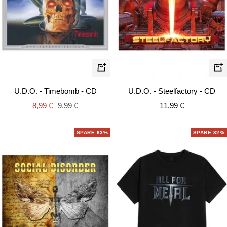
In
In
den
de
U.D.O. - Timebomb - CD
U.D.O. - Steelfactory - CD
Warenkorb
Wa
Angebotspreis
Regulärer
Angebotspreis
8,99 €
9,99 €
11,99 €
Preis
SPARE 63%
SPARE 32%