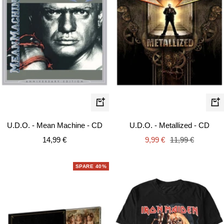
In
In
den
de
U.D.O. - Mean Machine - CD
U.D.O. - Metallized - CD
Warenkorb
Wa
Angebotspreis
Angebotspreis
Regulärer
14,99 €
9,99 €
11,99 €
Preis
SPARE 40%