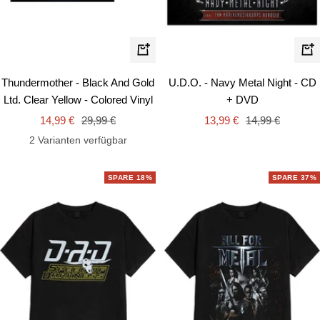
In
In
den
de
Thundermother - Black And Gold
U.D.O. - Navy Metal Night - CD
Warenkorb
Wa
Ltd. Clear Yellow - Colored Vinyl
+ DVD
Angebotspreis
Regulärer
Angebotspreis
Regulärer
14,99 €
29,99 €
13,99 €
14,99 €
Preis
Preis
2 Varianten verfügbar
SPARE 18%
SPARE 37%