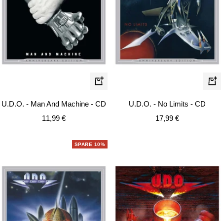
In
In
den
de
U.D.O. - Man And Machine - CD
U.D.O. - No Limits - CD
Warenkorb
Wa
Angebotspreis
Angebotspreis
11,99 €
17,99 €
SPARE 10%