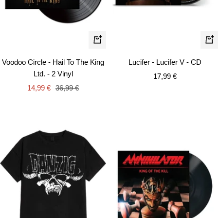
In
In
den
de
Voodoo Circle - Hail To The King
Lucifer - Lucifer V - CD
Warenkorb
Wa
Ltd. - 2 Vinyl
Angebotspreis
17,99 €
Angebotspreis
Regulärer
14,99 €
36,99 €
Preis