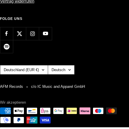
Vertrag widerrufen
FOLGE UNS
Land/Region
Sprache
Deutschland (EUR €)
Deutsch
AFM Records
c/o IC Music and Apparel GmbH
Wir akzeptieren