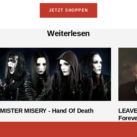
JETZT SHOPPEN
Weiterlesen
MISTER MISERY - Hand Of Death
LEAVE
Foreve