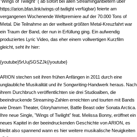
"Wings of Twilight" ( ab sofort bei allen Streaminganbietern über
https://arion.bfan.link/wings-of-twilight
verfügbar) feierte am
vergangenen Wochenende Weltpremiere auf der 70.000 Tons of
Metal. Die Teilnahme an der weltweit größten Metal-Kreuzfahrt war
ein Traum der Band, der nun in Erfüllung ging. Ein aufwendig
produziertes Lyric Video, das eher einem vollwertigen Kurzfilm
gleicht, seht ihr hier:
{youtube}5rUujSGSZJk{/youtube}
ARION stechen seit ihren frühen Anfängen in 2011 durch eine
unglaubliche Musikalität und ihr Songwriting-Handwerk heraus. Nach
ihrem Durchbruch veröffentlichten sie drei Studioalben, die
beeindruckende Streaming-Zahlen erreichten und tourten mit Bands
wie Dream Theater, Gloryhammer, Battle Beast oder Sonata Arctica.
Ihre neue Single, "Wings of Twilight" feat. Melissa Bonny, eröffnet ein
neues Kapitel in der beeindruckenden Geschichte von ARION, es
bleibt also spannend wann es hier weitere musikalische Neuigkeiten