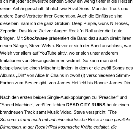
sich mit jeder schweißtreibenden Show ein wenig tiefer in die Herzen
seiner Anhängerschaft, ähnlich wie Rival Sons, Monster Truck und
andere Band-Vertreter ihrer Generation. Auch die Einflüsse sind
dieselben, nämlich die ganz Großen: Deep Purple, Guns N’ Roses,
Zeppelin. Das klare Ziel vor Augen: Rock ’n’ Roll unter die Leute
bringen. Mit
Shockwave
präsentiert die Band dazu auch direkt ihren
neuen Sänger, Steve Welsh. Bevor er sich der Band anschloss, war
Welsh vor allem auf YouTube aktiv, wo er sich unter anderem
Imitationen von Gesangsstimmen widmet. So kann man dort
beispielsweise einen Mitschnitt finden, in dem er die zwölf Songs des
Albums „Dirt“ von Alice In Chains in zwölf (!) verschiedenen Stimm-
Farben zum Besten gibt, von James Hetfield bis Ronnie James Dio.
Nach den ersten beiden Single-Auskopplungen zu "Preacher" und
"Speed Machine", veröffentlichten
DEAD CITY RUINS
heute einen
brandneuen Track samt Musik Video. Steve verspricht:
"The
Sorcerer nimmt euch mit auf eine elektrische Reise in eine parallele
Dimension, in der Rock’n’Roll kosmische Kräfte entfaltet, die