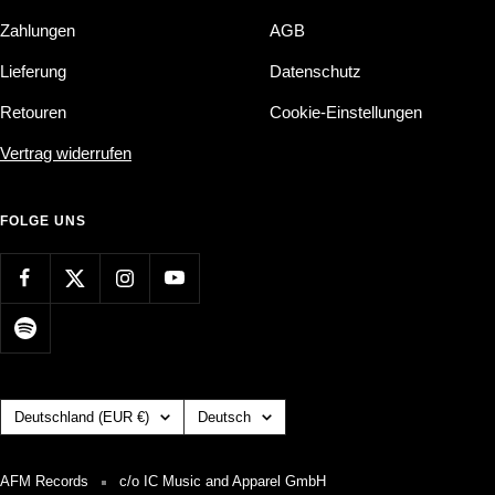
Zahlungen
AGB
Lieferung
Datenschutz
Retouren
Cookie-Einstellungen
Vertrag widerrufen
FOLGE UNS
Land/Region
Sprache
Deutschland (EUR €)
Deutsch
AFM Records
c/o IC Music and Apparel GmbH