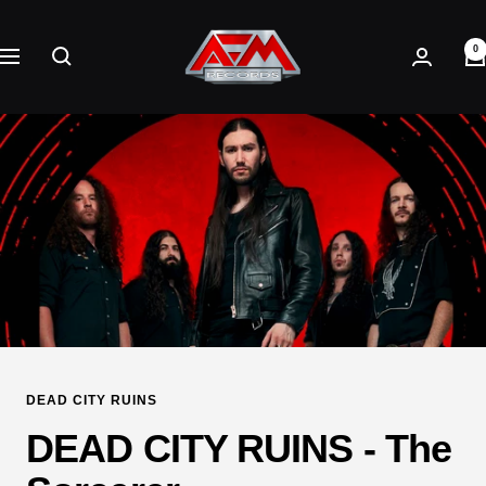
Direkt
AFM
zum
0
Records
Navigation
Inhalt
DEAD CITY RUINS
DEAD CITY RUINS - The