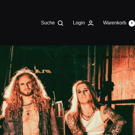
Suche
Login
Warenkorb
0
Start
News
DEAF RAT - Say You Love Me