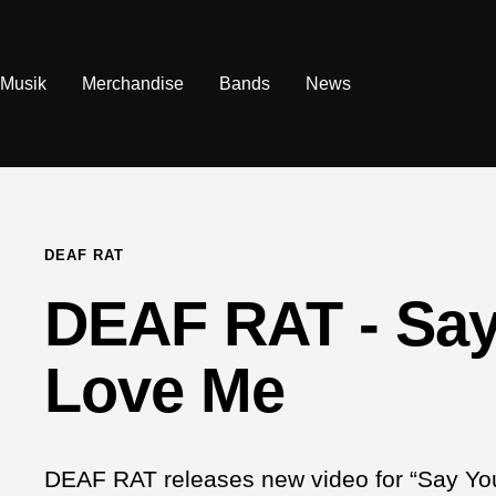
Direkt
zum
Inhalt
Musik
Merchandise
Bands
News
DEAF RAT
DEAF RAT - Sa
Love Me
DEAF RAT releases new video for “Say You