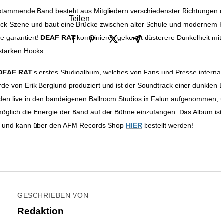
stammende Band besteht aus Mitgliedern verschiedenster Richtungen 
Teilen
k Szene und baut eine Brücke zwischen alter Schule und modernem H
e garantiert!
DEAF RAT
kombinieren gekonnt düsterere Dunkelheit mit
 starken Hooks.
DEAF RAT
‘s erstes Studioalbum, welches von Fans und Presse interna
de von Erik Berglund produziert und ist der Soundtrack einer dunklen 
den live in den bandeigenen Ballroom Studios in Falun aufgenommen,
möglich die Energie der Band auf der Bühne einzufangen. Das Album i
, und kann über den AFM Records Shop
HIER
bestellt werden!
GESCHRIEBEN VON
Redaktion