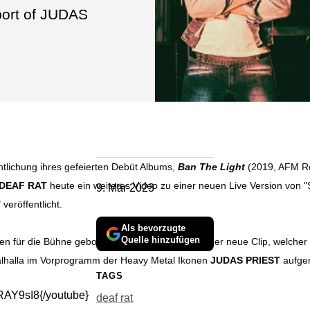
port of JUDAS
ntlichung ihres gefeierten Debüt Albums,
Ban The Light
(2019, AFM Re
DEAF RAT
heute ein weiteres Video zu einer neuen Live Version von
9. Mär 2023
 veröffentlicht.
Als bevorzugte
Quelle hinzufügen
n für die Bühne geboren worden sind, beweist der neue Clip, welcher 
alhalla im Vorprogramm der Heavy Metal Ikonen
JUDAS PRIEST
aufge
TAGS
RAY9sI8{/youtube}
deaf rat