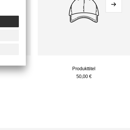
Weiter
Produkttitel
eis
Angebotspreis
50,00 €