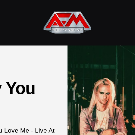
AFM
Records
y You
 Love Me - Live At