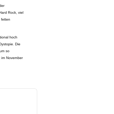
der
ard Rock, viel
 fetten
tional hoch
Dystopie. Die
 um so
st im November