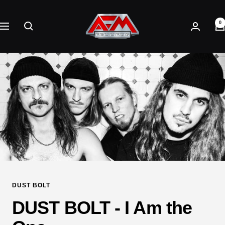
Direkt
AFM
zum
0
Records
Navigation
Inhalt
DUST BOLT
DUST BOLT - I Am the