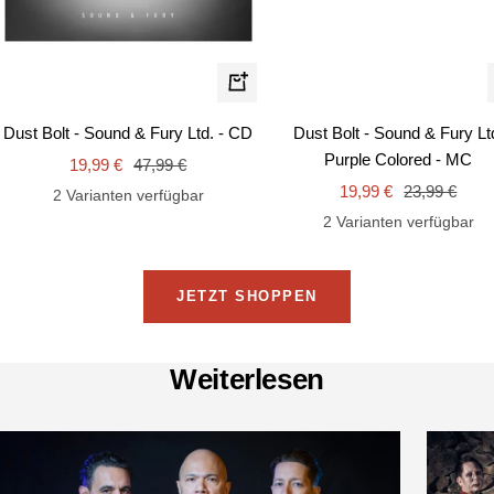
In
den
Dust Bolt - Sound & Fury Ltd. - CD
Dust Bolt - Sound & Fury Lt
Warenkorb
Purple Colored - MC
Angebotspreis
Regulärer
19,99 €
47,99 €
Angebotspreis
Regulärer
Preis
19,99 €
23,99 €
2 Varianten verfügbar
Preis
2 Varianten verfügbar
JETZT SHOPPEN
Weiterlesen