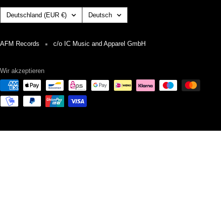
Land/Region
Sprache
Deutschland (EUR €)
Deutsch
AFM Records
c/o IC Music and Apparel GmbH
Wir akzeptieren