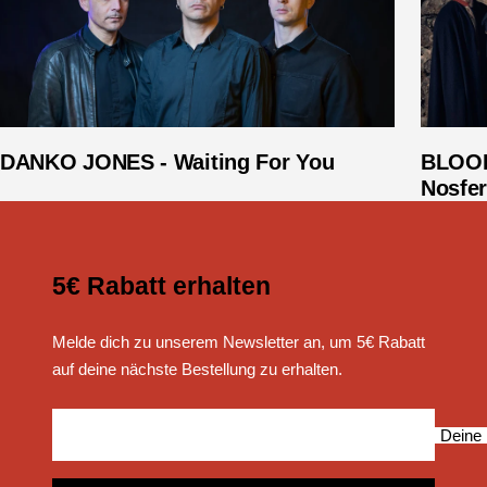
DANKO JONES - Waiting For You
BLOOD
Nosfer
5€ Rabatt erhalten
Melde dich zu unserem Newsletter an, um 5€ Rabatt
auf deine nächste Bestellung zu erhalten.
Deine 