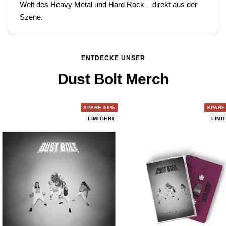
Welt des Heavy Metal und Hard Rock – direkt aus der
Szene.
ENTDECKE UNSER
Dust Bolt Merch
SPARE 58%
SPARE
LIMITIERT
LIMI