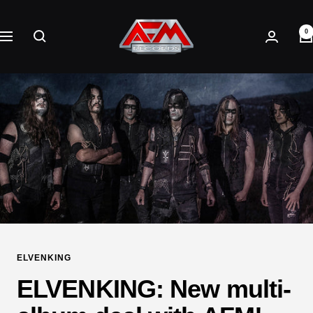
Direkt
AFM
zum
0
Records
Navigation
Inhalt
ELVENKING
ELVENKING: New multi-