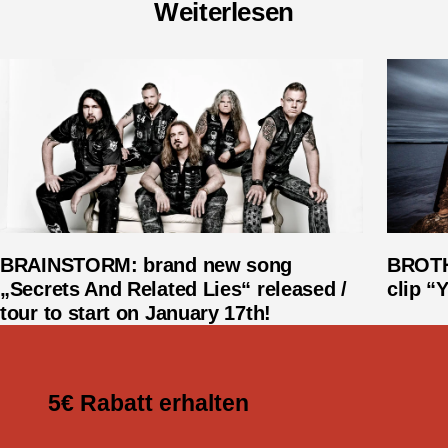
Weiterlesen
BRAINSTORM: brand new song
BROTH
„Secrets And Related Lies“ released /
clip “
tour to start on January 17th!
5€ Rabatt erhalten