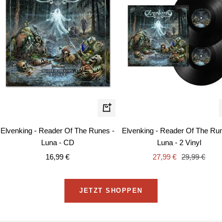
In
den
Elvenking - Reader Of The Runes -
Elvenking - Reader Of The Ru
Warenkorb
Luna - CD
Luna - 2 Vinyl
Angebotspreis
Angebotspreis
Regulärer
16,99 €
27,99 €
29,99 €
Preis
JETZT SHOPPEN