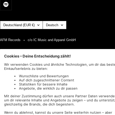
Land/Region
Sprache
Deutschland (EUR €)
Deutsch
AFM Records
c/o IC Music and Apparel GmbH
Wir akzeptieren