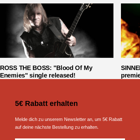
ROSS THE BOSS: "Blood Of My
SINNER
Enemies" single released!
premie
5€ Rabatt erhalten
Melde dich zu unserem Newsletter an, um 5€ Rabatt
auf deine nächste Bestellung zu erhalten.