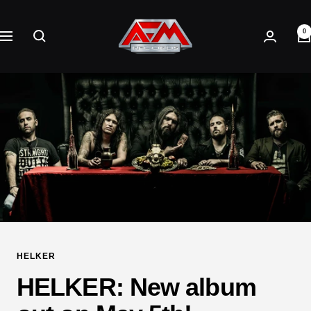
Direkt
AFM
zum
0
Records
Navigation
Inhalt
HELKER
HELKER: New album