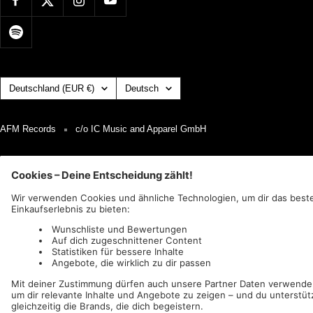
Land/Region
Sprache
Deutschland (EUR €)
Deutsch
AFM Records
c/o IC Music and Apparel GmbH
Wir akzeptieren