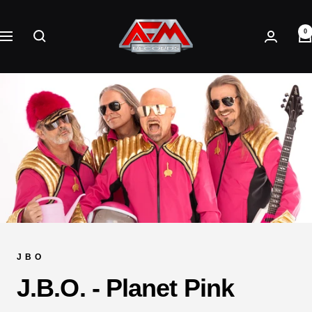
Direkt
AFM
zum
0
Records
Navigation
Inhalt
J B O
J.B.O. - Planet Pink