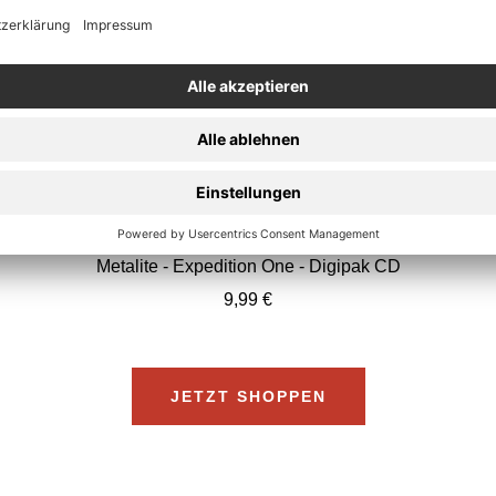
In
den
Metalite - Expedition One - Digipak CD
Warenkorb
Angebotspreis
9,99 €
JETZT SHOPPEN