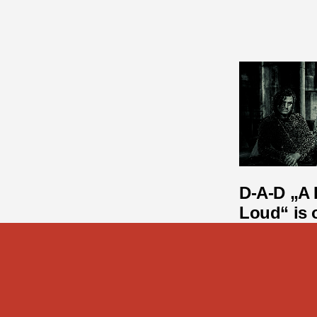
D-A-D „A 
Loud“ is