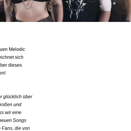
euen Melodic
ichnet sich
über dieses
en!
r glücklich über
 großen und
ss wir eine
 neuen Songs
e Fans, die von