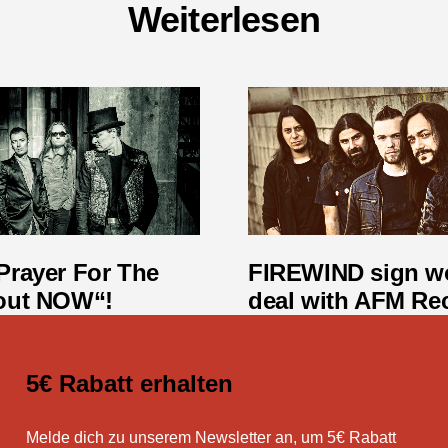
Weiterlesen
Prayer For The
FIREWIND sign w
 out NOW“!
deal with AFM Re
5€ Rabatt erhalten
Melde dich zu unserem Newsletter an, um 5€ Rabatt