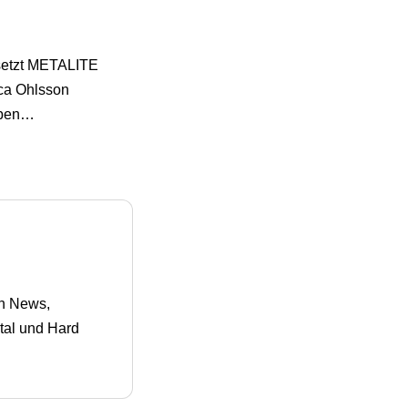
 setzt METALITE
ca Ohlsson
eiben…
en News,
tal und Hard