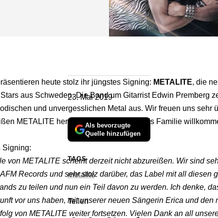
sentieren heute stolz ihr jüngstes Signing:
METALITE
, die n
 Stars aus Schweden. Die Band um Gitarrist Edwin Premberg ze
23. Mai 2019
lodischen und unvergesslichen Metal aus. Wir freuen uns sehr 
ißen METALITE herzlich in der AFM Records Familie willkomm
Als bevorzugte
Quelle hinzufügen
 Signing:
TAGS
le von METALITE scheint derzeit nicht abzureißen. Wir sind seh
 AFM Records und sehr stolz darüber, das Label mit all diesen
metalite
ands zu teilen und nun ein Teil davon zu werden. Ich denke, da
unft vor uns haben, mit unserer neuen Sängerin Erica und den
Teilen
rfolg von METALITE weiter fortsetzen. Vielen Dank an all unser