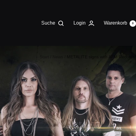
Suche
Login
Warenkorb
0
Start
News
METALITE signs with AFM Records!