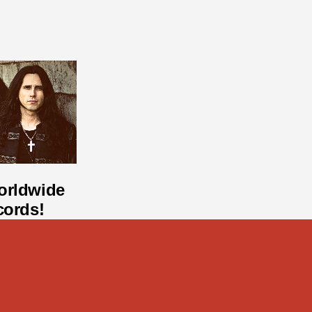
orldwide
cords!