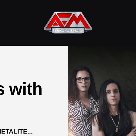
AFM
Records
 with
ETALITE...