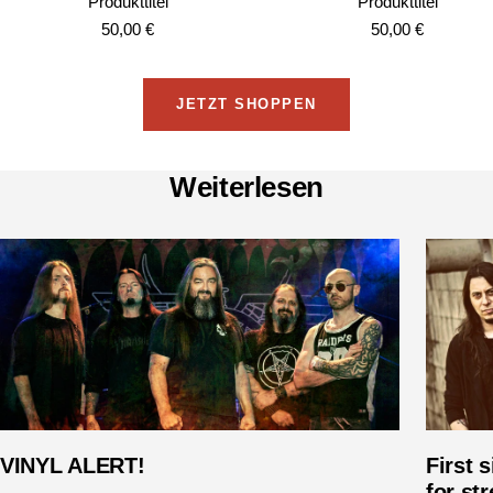
Produkttitel
Produkttitel
Angebotspreis
Angebotspreis
50,00 €
50,00 €
JETZT SHOPPEN
Weiterlesen
VINYL ALERT!
First 
for st