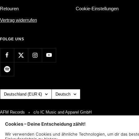
Retouren
Cookie-Einstellungen
Vertrag widerrufen
FOLGE UNS
Land/Region
Sprache
Deutschland (EUR €)
Deutsch
AFM Records
c/o IC Music and Apparel GmbH
Wir akzeptieren