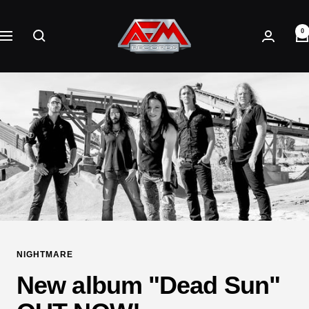
Direkt
AFM
zum
0
Records
Navigation
Inhalt
NIGHTMARE
New album "Dead Sun"