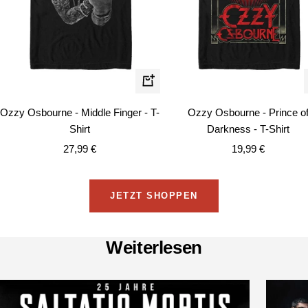
Schnellansicht
Ozzy Osbourne - Middle Finger - T-
Ozzy Osbourne - Prince o
Shirt
Darkness - T-Shirt
Angebotspreis
Angebotspreis
27,99 €
19,99 €
JETZT SHOPPEN
Weiterlesen