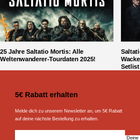
25 Jahre Saltatio Mortis: Alle
Saltat
Weltenwanderer-Tourdaten 2025!
Wacken
Setlist
5€ Rabatt erhalten
Melde dich zu unserem Newsletter an, um 5€ Rabatt
auf deine nächste Bestellung zu erhalten.
Deine 