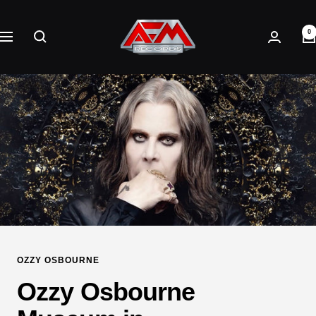
Direkt
AFM
zum
0
Records
Navigation
Inhalt
OZZY OSBOURNE
Ozzy Osbourne