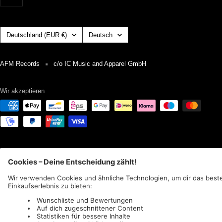
Land/Region
Sprache
Deutschland (EUR €)
Deutsch
AFM Records
c/o IC Music and Apparel GmbH
Wir akzeptieren