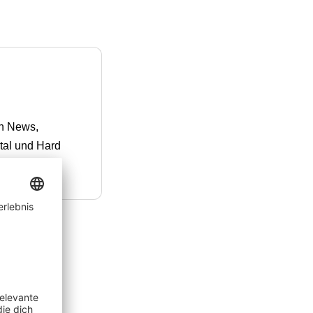
en News,
tal und Hard
ch