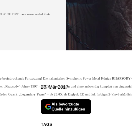
ODY OF FIRE
have re-recorded their
re beeindruckende Fortsetzung! Die italienischen Symphonic Power Metal-Könige
RHAPSODY 
 der „Rhapsody“-Jahre (1997 - 2002) vorgenommen und diese aufwendig komplett neu eingespie
20. Mär 2017
Orden Ogan).
„Legendary Years“
– ab
26.05.
als Digipak CD und ltd. farbiges 2-Vinyl erhältlich
Als bevorzugte
Quelle hinzufügen
TAGS