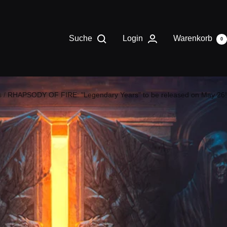
Suche
Login
Warenkorb
0
s
RHAPSODY OF FIRE: "Legendary Years" to be released on May 26!