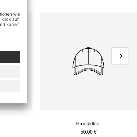
Weiter
Produkttitel
eis
Angebotspreis
50,00 €