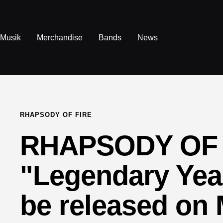
Direkt
zum
Inhalt
Musik
Merchandise
Bands
News
RHAPSODY OF FIRE
RHAPSODY OF 
"Legendary Yea
be released on 