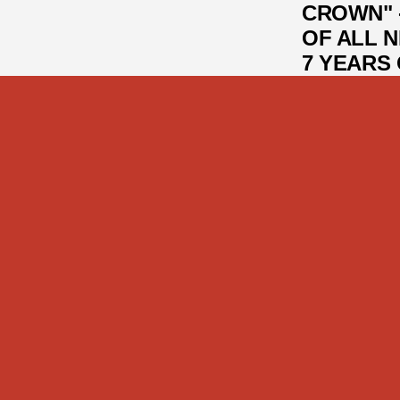
CROWN" 
OF ALL N
7 YEARS 