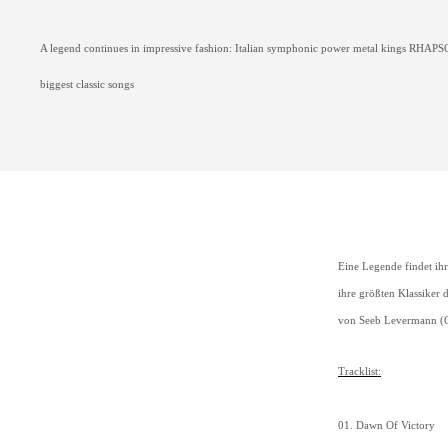
A legend continues in impressive fashion: Italian symphonic power metal kings
RHAPS
biggest classic songs
Eine Legende findet ih
ihre größten Klassiker
von Seeb Levermann (
Tracklist:
01. Dawn Of Victory