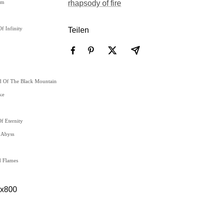
om
rhapsody of fire
f Infinity
Teilen
d Of The Black Mountain
ke
f Eternity
 Abyss
d Flames