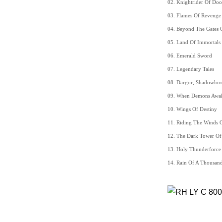
02. Knightrider Of Do
03. Flames Of Revenge
04. Beyond The Gates O
05. Land Of Immortals
06. Emerald Sword
07. Legendary Tales
08. Dargor, Shadowlor
09. When Demons Awa
10. Wings Of Destiny
11. Riding The Winds O
12. The Dark Tower Of
13. Holy Thunderforce
14. Rain Of A Thousan