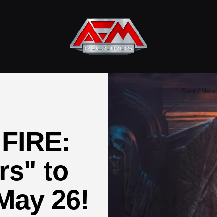
AFM
Records
Start
New
FIRE:
rs" to
May 26!