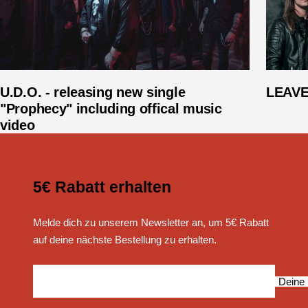
U.D.O. - releasing new single
LEAVES
"Prophecy" including offical music
video
5€ Rabatt erhalten
Melde dich zu unserem Newsletter an, um 5€ Rabatt
auf deine nächste Bestellung zu erhalten.
Deine 