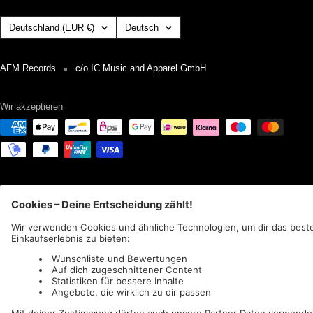
Land/Region
Sprache
Deutschland (EUR €)
Deutsch
AFM Records
c/o IC Music and Apparel GmbH
Wir akzeptieren