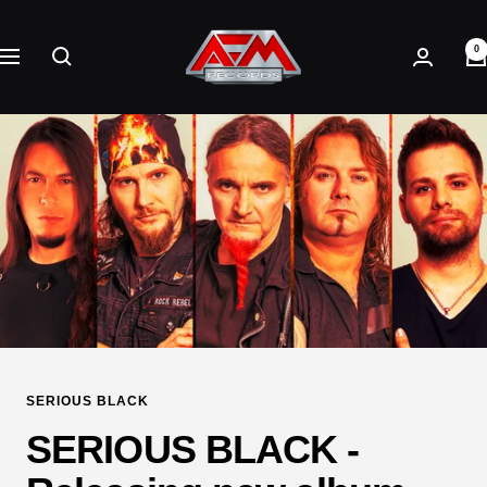
Direkt
AFM
zum
0
Records
Navigation
Inhalt
SERIOUS BLACK
SERIOUS BLACK -