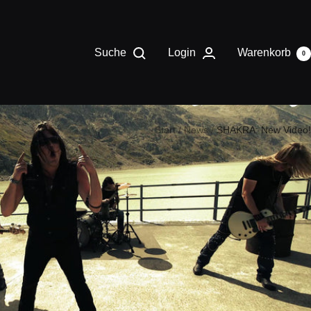
Suche
Login
Warenkorb
0
Start
News
SHAKRA: New Video!