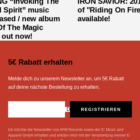
G “Invoking The
IRON SAVIOR: 201
Spirit” music
of "Riding On Fir
eased / new album
available!
Of The Magic
 out now!
5€ Rabatt erhalten
Melde dich zu unserem Newsletter an, um 5€ Rabatt
auf deine nächste Bestellung zu erhalten.
Deine E-Mail
REGISTRIEREN
Ich möchte die Newsletter von AFM Records sowie der IC Music and
Apparel GmbH erhalten und erkläre mich mit der Verarbeitung meiner E-