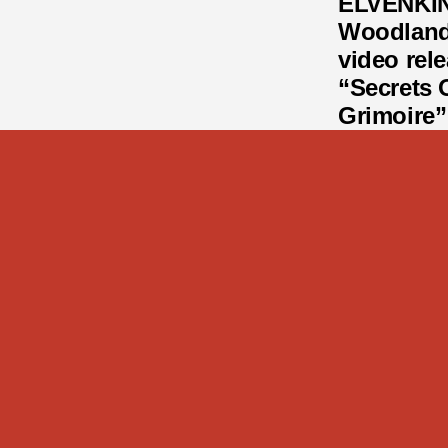
ELVENKIN
Woodland 
video rel
“Secrets 
Grimoire”