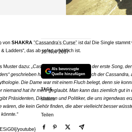
o
von
SHAKRA
"Cassandra's Curse"
ist da! Die Single stammt
 Ladders“, das ab sofort erhältlich ist.
10. Nov 2017
s Muster dazu:
„Cassandra’s Curse“ war mit der erste Song, den 
Als bevorzugte
Quelle hinzufügen
ers“ geschrieben habe. Es geht um den Fluch der Cassandra, 
ythologie. Die Dame war mit einem Fluch belegt, denn sie konn
TAGS
 niemand hat ihr mehr geglaubt. Man kann das ziemlich gut in d
gibt Präsidenten, Diktatoren und Politiker, die uns irgendwas e
shakra
 wären, die kein Gehör finden, die aber vielleicht besser wüss
könnte.“
Teilen
ESiG0I{/youtube}