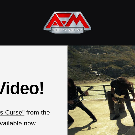
AFM
Records
ideo!
's Curse"
from the
vailable now.