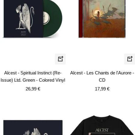
In
In
den
de
Alcest - Spiritual Instinct (Re-
Alcest - Les Chants de l'Aurore -
Warenkorb
Wa
Issue) Ltd. Green - Colored Vinyl
CD
Angebotspreis
Angebotspreis
26,99 €
17,99 €