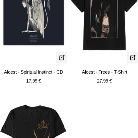
Schn
In
den
Alcest - Spiritual Instinct - CD
Alcest - Trees - T-Shirt
Warenkorb
Angebotspreis
Angebotspreis
17,99 €
27,99 €