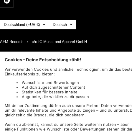
Land/Region
Sprache
Deutschland (EUR €)
Deutsch
AFM Records
c/o IC Music and Apparel GmbH
Wir akzeptieren