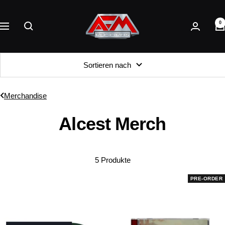
Direkt
AFM
zum
0
Records
Navigation
Inhalt
Sortieren nach
Merchandise
Alcest Merch
5 Produkte
PRE-ORDER