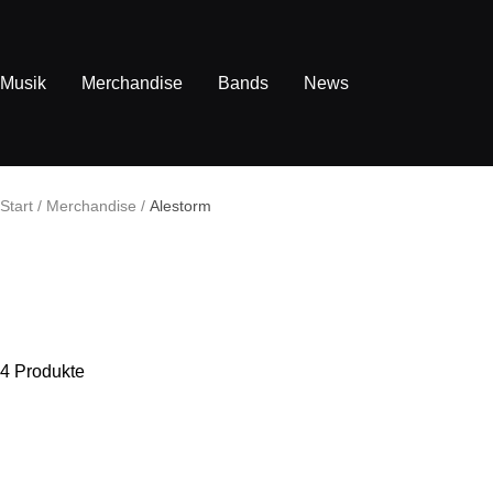
Direkt
zum
Inhalt
Musik
Merchandise
Bands
News
Start
Merchandise
Alestorm
4 Produkte