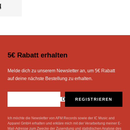
5€ Rabatt erhalten
Melde dich zu unserem Newsletter an, um 5€ Rabatt
auf deine nächste Bestellung zu erhalten.
Deine E-Mail
REGISTRIEREN
Ich möchte die Newsletter von AFM Records sowie der IC Music and
Apparel GmbH erhalten und erkläre mich mit der Verarbeitung meiner E-
Mail-Adresse zum Zwecke der Zusendung und statistischen Analyse des