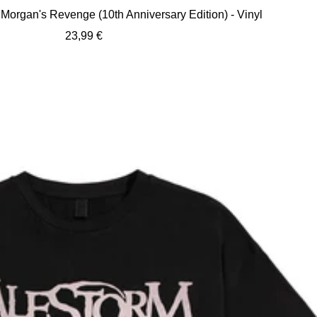
de
 Morgan's Revenge (10th Anniversary Edition) - Vinyl
Wa
Angebotspreis
23,99 €