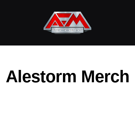
AFM
Records
Alestorm Merch