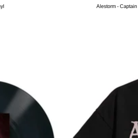
den
yl
Alestorm - Captain
Warenkorb