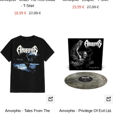
- T-Shirt
Angebotspreis
Regulärer
19,99 €
27,99 €
Angebotspreis
Regulärer
18,99 €
27,99 €
Preis
Preis
Schnellansicht
In
de
Amorphis - Tales From The
Amorphis - Privilege Of Evil Ltd.