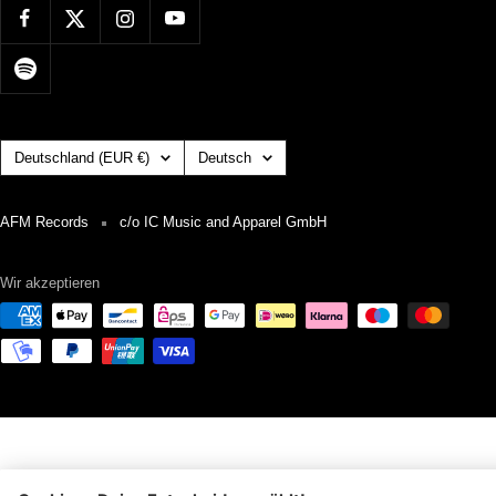
Land/Region
Sprache
Deutschland (EUR €)
Deutsch
AFM Records
c/o IC Music and Apparel GmbH
Wir akzeptieren