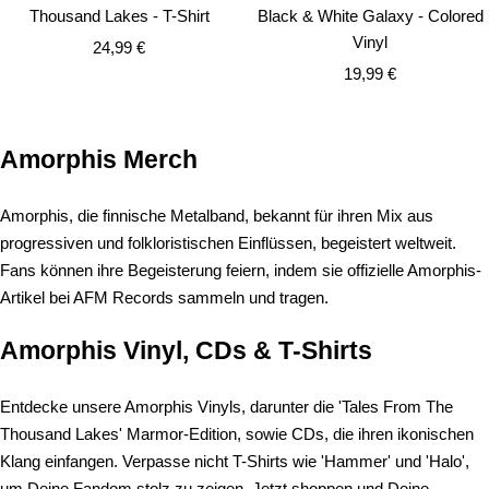
Wa
Thousand Lakes - T-Shirt
Black & White Galaxy - Colored
Vinyl
Angebotspreis
24,99 €
Angebotspreis
19,99 €
Amorphis Merch
Amorphis, die finnische Metalband, bekannt für ihren Mix aus
progressiven und folkloristischen Einflüssen, begeistert weltweit.
Fans können ihre Begeisterung feiern, indem sie offizielle Amorphis-
Artikel bei AFM Records sammeln und tragen.
Amorphis Vinyl, CDs & T-Shirts
Entdecke unsere Amorphis Vinyls, darunter die 'Tales From The
Thousand Lakes' Marmor-Edition, sowie CDs, die ihren ikonischen
Klang einfangen. Verpasse nicht T-Shirts wie 'Hammer' und 'Halo',
um Deine Fandom stolz zu zeigen. Jetzt shoppen und Deine