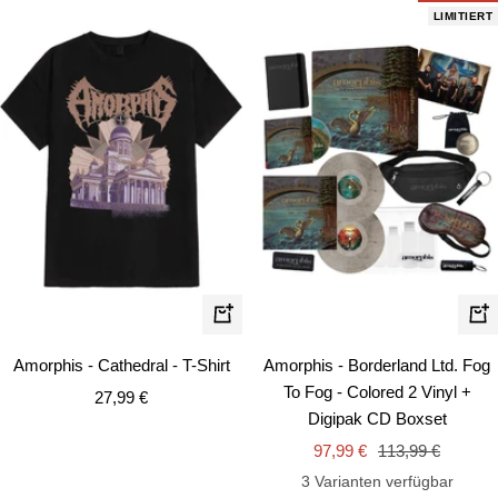
LIMITIERT
Schnellansicht
In
de
Amorphis - Cathedral - T-Shirt
Amorphis - Borderland Ltd. Fog
Wa
To Fog - Colored 2 Vinyl +
Angebotspreis
27,99 €
Digipak CD Boxset
Angebotspreis
Regulärer
97,99 €
113,99 €
Preis
3 Varianten verfügbar