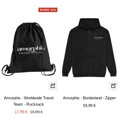
SPARE 10%
Schn
In
den
Amorphis - Worldwide Travel
Amorphis - Borderland - Zipper
Warenkorb
Team - Rucksack
Angebotspreis
59,99 €
Angebotspreis
Regulärer
17,99 €
19,99 €