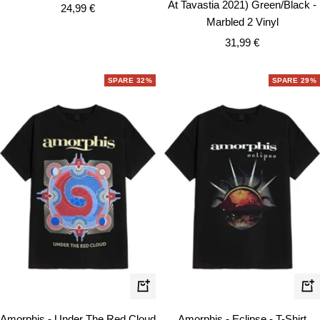
At Tavastia 2021) Green/Black -
Angebotspreis
24,99 €
Marbled 2 Vinyl
Angebotspreis
31,99 €
SPARE 32%
SPARE 29%
Schnellansicht
Schn
Amorphis - Under The Red Cloud
Amorphis - Eclipse - T-Shirt