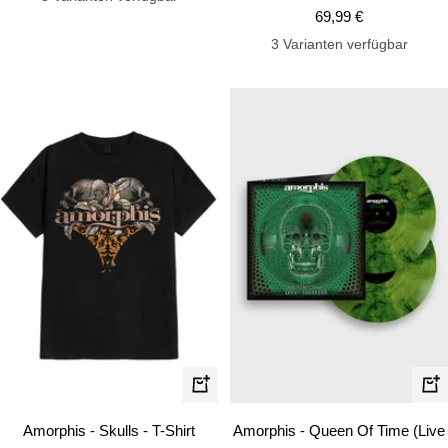
Angebotspreis
69,99 €
3 Varianten verfügbar
Schnellansicht
In
de
Amorphis - Skulls - T-Shirt
Amorphis - Queen Of Time (Live
Wa