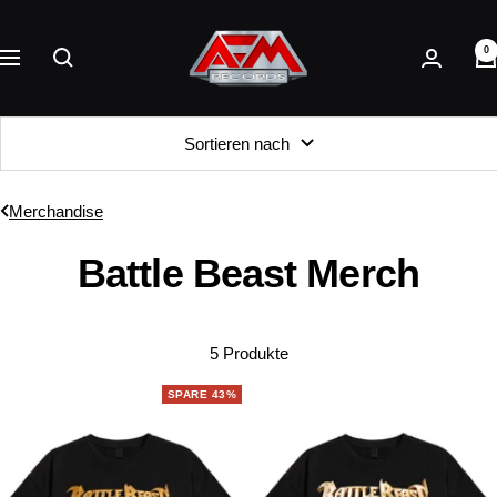
Direkt
AFM
zum
0
Records
Navigation
Inhalt
Sortieren nach
Merchandise
Battle Beast Merch
5 Produkte
SPARE 43%