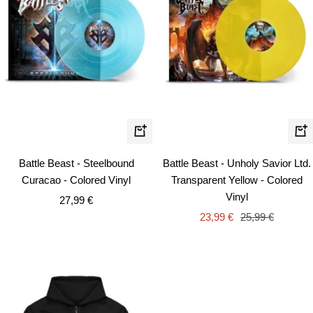
In
In
den
de
Battle Beast - Steelbound
Battle Beast - Unholy Savior Ltd.
Warenkorb
Wa
Curacao - Colored Vinyl
Transparent Yellow - Colored
Vinyl
Angebotspreis
27,99 €
Angebotspreis
Regulärer
23,99 €
25,99 €
Preis