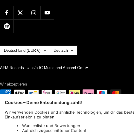
Land/Region
Sprache
Deutschland (EUR €)
Deutsch
AFM Records
c/o IC Music and Apparel GmbH
Wir akzeptieren