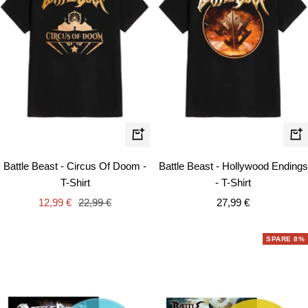
Schnellansicht
Schn
Battle Beast - Circus Of Doom -
Battle Beast - Hollywood Endings
T-Shirt
- T-Shirt
Angebotspreis
Regulärer
Angebotspreis
12,99 €
22,99 €
27,99 €
Preis
SPARE 8%