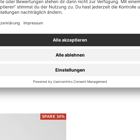
Schnellansicht
 Boxershorts
Brandit - B
SPARE 34%