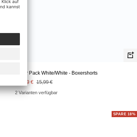
Schn
oxer Logo 2er Pack White/White - Boxershorts
Angebotspreis
Regulärer
9,99 €
15,99 €
Preis
2 Varianten verfügbar
SPARE 18%