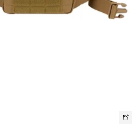
In
de