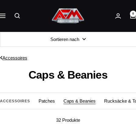
Direkt
AFM
zum
0
Records
Navigation
Inhalt
Sortieren nach
Accessoires
Caps & Beanies
Patches
Caps & Beanies
Rucksäcke & T
ACCESSOIRES
32 Produkte