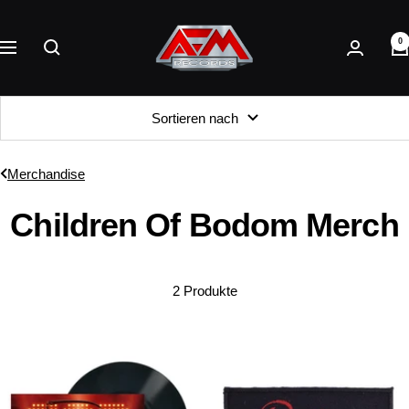
Direkt
AFM
zum
0
Records
Navigation
Inhalt
Sortieren nach
Merchandise
Children Of Bodom Merch
2 Produkte