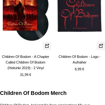
In
In
den
de
Children Of Bodom - A Chapter
Children Of Bodom - Logo -
Warenkorb
Wa
Called Children Of Bodom
Aufnäher
(Helsinki 2019) - 2 Vinyl
Angebotspreis
6,99 €
Angebotspreis
31,99 €
Children Of Bodom Merch