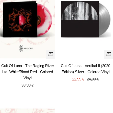
In
In
den
de
Cult Of Luna - The Raging River
Cult Of Luna - Vertikal II (2020
Warenkorb
Wa
Ltd. White/Blood Red - Colored
Edition) Silver - Colored Vinyl
Vinyl
Angebotspreis
Regulärer
22,99 €
24,99 €
Angebotspreis
38,99 €
Preis