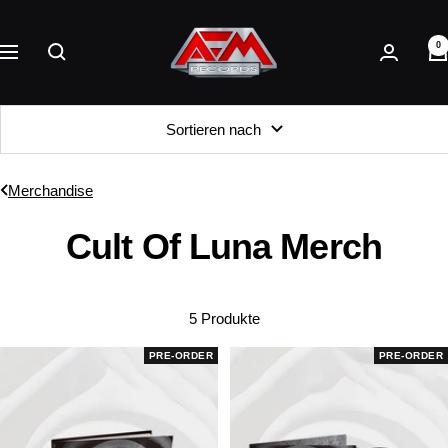
Direkt
AFM
zum
0
Records
Navigation
Inhalt
Sortieren nach
Merchandise
Cult Of Luna Merch
5 Produkte
PRE-ORDER
PRE-ORDER