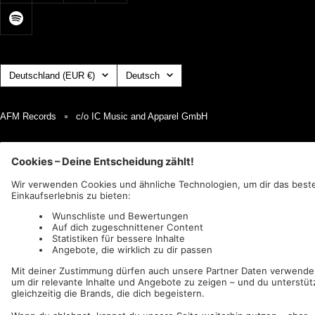
Land/Region
Sprache
Deutschland (EUR €)
Deutsch
AFM Records
c/o IC Music and Apparel GmbH
Wir akzeptieren