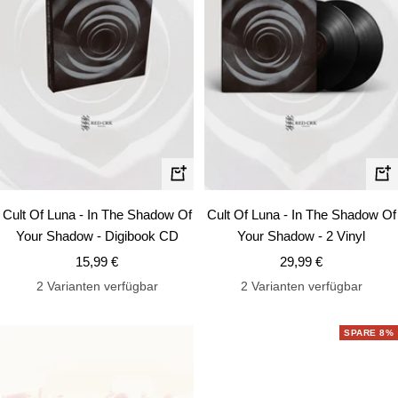
In
In
den
de
Cult Of Luna - In The Shadow Of
Cult Of Luna - In The Shadow Of
Warenkorb
Wa
Your Shadow - Digibook CD
Your Shadow - 2 Vinyl
Angebotspreis
Angebotspreis
15,99 €
29,99 €
2 Varianten verfügbar
2 Varianten verfügbar
SPARE 8%