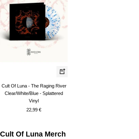
In
den
Cult Of Luna - The Raging River
Warenkorb
Clear/White/Blue - Splattered
Vinyl
Angebotspreis
22,99 €
Cult Of Luna Merch