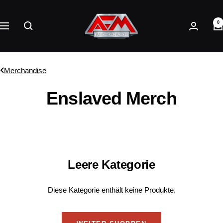
Direkt
AFM
zum
0
Records
Navigation
Inhalt
Merchandise
Enslaved Merch
Leere Kategorie
Diese Kategorie enthält keine Produkte.