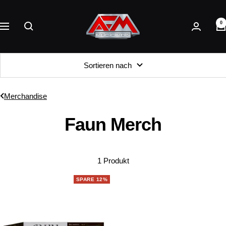
Direkt
AFM
zum
0
Records
Navigation
Inhalt
Sortieren nach
Merchandise
Faun Merch
1 Produkt
SPARE 12%