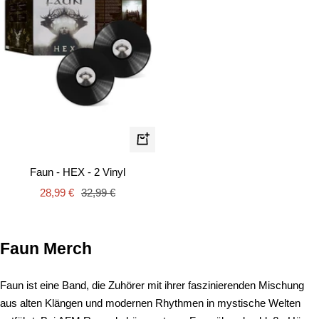
In
den
Faun - HEX - 2 Vinyl
Warenkorb
Angebotspreis
Regulärer
28,99 €
32,99 €
Preis
Faun Merch
Faun ist eine Band, die Zuhörer mit ihrer faszinierenden Mischung
aus alten Klängen und modernen Rhythmen in mystische Welten