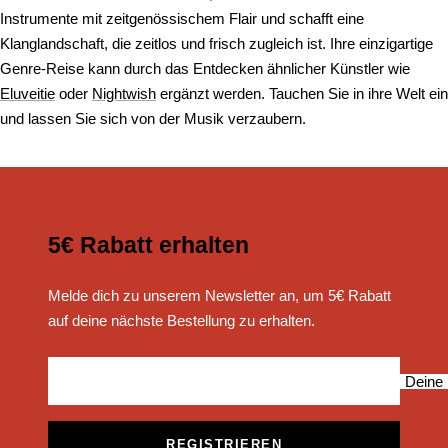
Instrumente mit zeitgenössischem Flair und schafft eine
Klanglandschaft, die zeitlos und frisch zugleich ist. Ihre einzigartige
Genre-Reise kann durch das Entdecken ähnlicher Künstler wie
Eluveitie
oder
Nightwish
ergänzt werden. Tauchen Sie in ihre Welt ein
und lassen Sie sich von der Musik verzaubern.
5€ Rabatt erhalten
Melde dich zu unserem Newsletter an, um 5€ Rabatt
auf deine nächste Bestellung zu erhalten.
Deine 
REGISTRIEREN