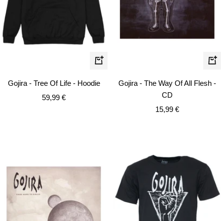
Schnellansicht
In
de
Gojira - The Way Of All Flesh -
Gojira - Tree Of Life - Hoodie
Wa
CD
Angebotspreis
59,99 €
Angebotspreis
15,99 €