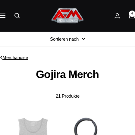
Direkt
AFM
zum
0
Records
Navigation
Inhalt
Sortieren nach
Merchandise
Gojira Merch
21 Produkte