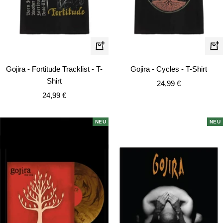
Schnellansicht
Schn
Gojira - Fortitude Tracklist - T-
Gojira - Cycles - T-Shirt
Shirt
Angebotspreis
24,99 €
Angebotspreis
24,99 €
NEU
NEU