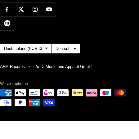
Land/Region
Sprache
Deutschland (EUR €)
Deutsch
AFM Records
c/o IC Music and Apparel GmbH
Wir akzeptieren