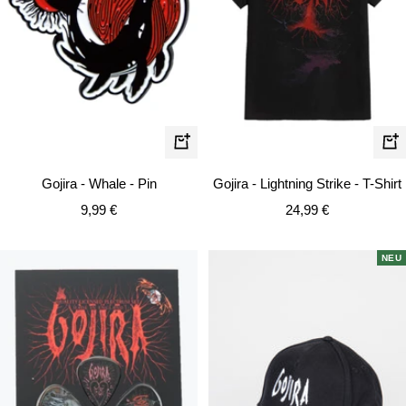
Schn
In
den
Gojira - Lightning Strike - T-Shirt
Gojira - Whale - Pin
Warenkorb
Angebotspreis
Angebotspreis
24,99 €
9,99 €
NEU