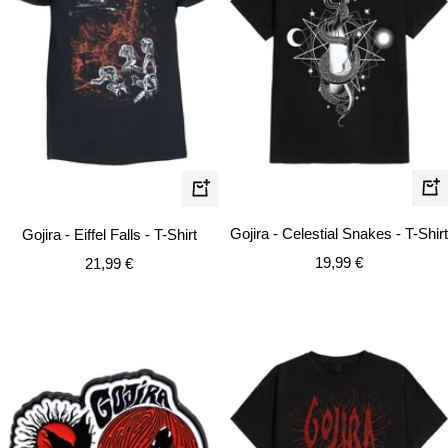
Schn
Schnellansicht
Gojira - Celestial Snakes - T-Shirt
Gojira - Eiffel Falls - T-Shirt
Angebotspreis
Angebotspreis
19,99 €
21,99 €