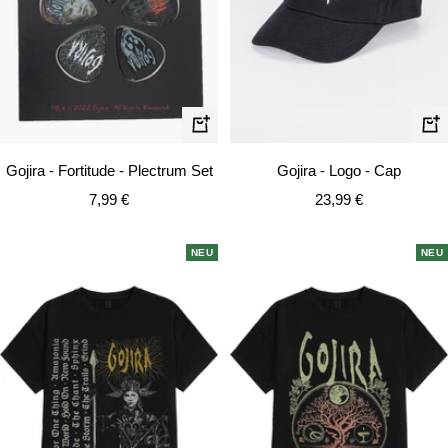
In
In
den
de
Gojira - Fortitude - Plectrum Set
Gojira - Logo - Cap
Warenkorb
Wa
Angebotspreis
Angebotspreis
7,99 €
23,99 €
NEU
NEU