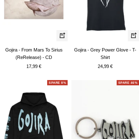
Schn
In
den
Gojira - From Mars To Sirius
Gojira - Grey Power Glove - T-
Warenkorb
(ReRelease) - CD
Shirt
Angebotspreis
Angebotspreis
17,99 €
24,99 €
SPARE 8%
SPARE 46%