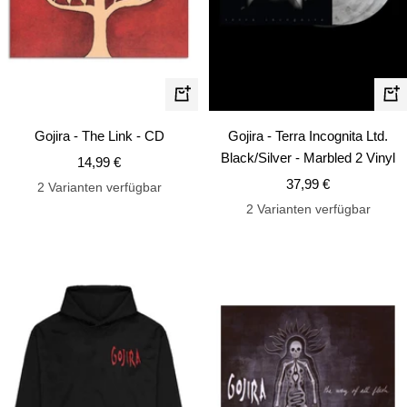
In
In
den
de
Gojira - The Link - CD
Gojira - Terra Incognita Ltd.
Warenkorb
Wa
Black/Silver - Marbled 2 Vinyl
Angebotspreis
14,99 €
Angebotspreis
37,99 €
2 Varianten verfügbar
2 Varianten verfügbar