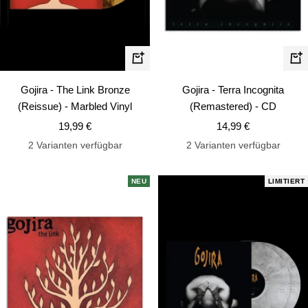
In
In
den
de
Gojira - The Link Bronze
Gojira - Terra Incognita
Warenkorb
Wa
(Reissue) - Marbled Vinyl
(Remastered) - CD
Angebotspreis
Angebotspreis
19,99 €
14,99 €
2 Varianten verfügbar
2 Varianten verfügbar
NEU
LIMITIERT