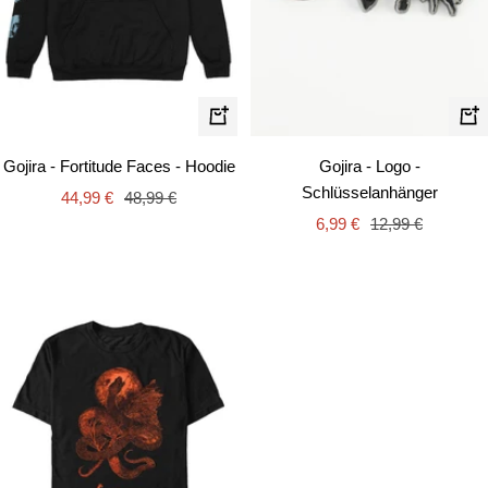
Schnellansicht
In
de
Gojira - Fortitude Faces - Hoodie
Gojira - Logo -
Wa
Schlüsselanhänger
Angebotspreis
Regulärer
44,99 €
48,99 €
Angebotspreis
Regulärer
Preis
6,99 €
12,99 €
Preis