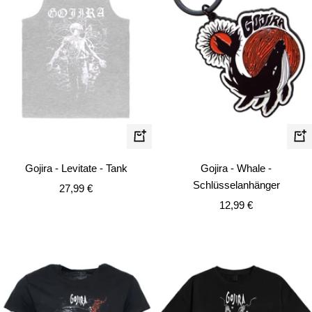
Schnellansicht
In
de
Gojira - Levitate - Tank
Gojira - Whale -
Wa
Schlüsselanhänger
Angebotspreis
27,99 €
Angebotspreis
12,99 €