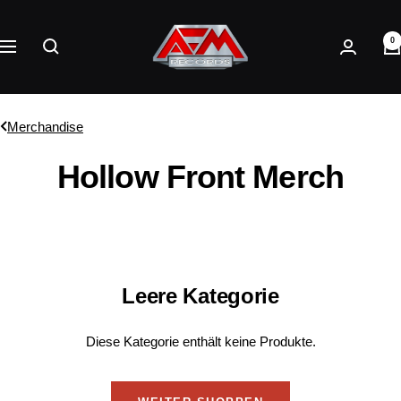
Direkt
AFM
zum
0
Records
Navigation
Inhalt
Merchandise
Hollow Front Merch
Leere Kategorie
Diese Kategorie enthält keine Produkte.