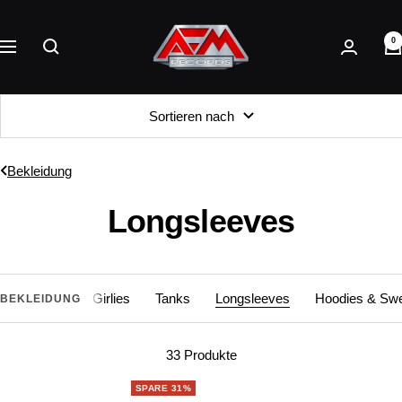
Direkt
AFM
zum
0
Records
Navigation
Inhalt
Sortieren nach
Bekleidung
Longsleeves
T-Shirts
Girlies
Tanks
Longsleeves
Hoodies & Swe
BEKLEIDUNG
33 Produkte
SPARE 31%