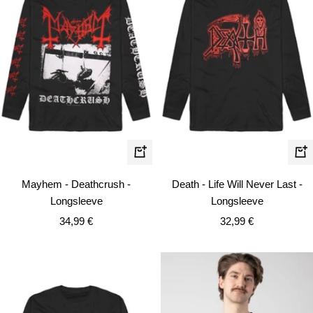
Schnellansicht
Schn
Mayhem - Deathcrush -
Death - Life Will Never Last -
Longsleeve
Longsleeve
Angebotspreis
Angebotspreis
34,99 €
32,99 €