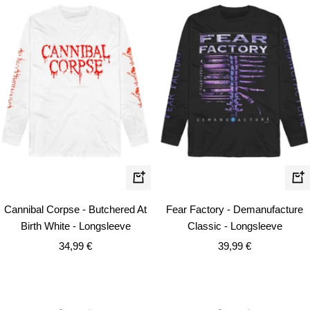
Schnellansicht
Schn
Cannibal Corpse - Butchered At
Fear Factory - Demanufacture
Birth White - Longsleeve
Classic - Longsleeve
Angebotspreis
Angebotspreis
34,99 €
39,99 €