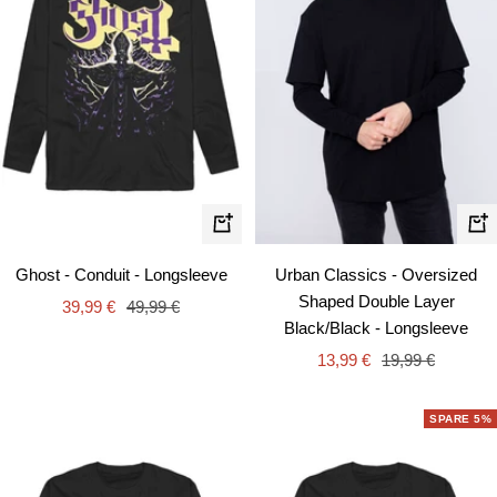
Schnellansicht
Schn
Ghost - Conduit - Longsleeve
Urban Classics - Oversized
Shaped Double Layer
Angebotspreis
Regulärer
39,99 €
49,99 €
Black/Black - Longsleeve
Preis
Angebotspreis
Regulärer
13,99 €
19,99 €
Preis
SPARE 5%