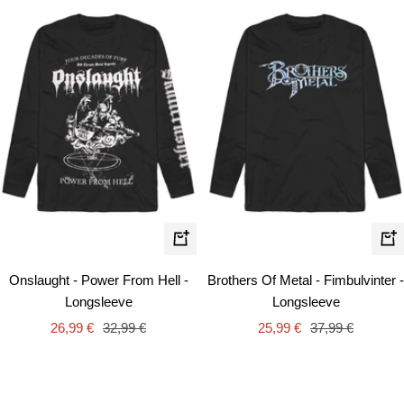
Schnellansicht
Schn
Onslaught - Power From Hell -
Brothers Of Metal - Fimbulvinter -
Longsleeve
Longsleeve
Angebotspreis
Regulärer
Angebotspreis
Regulärer
26,99 €
32,99 €
25,99 €
37,99 €
Preis
Preis