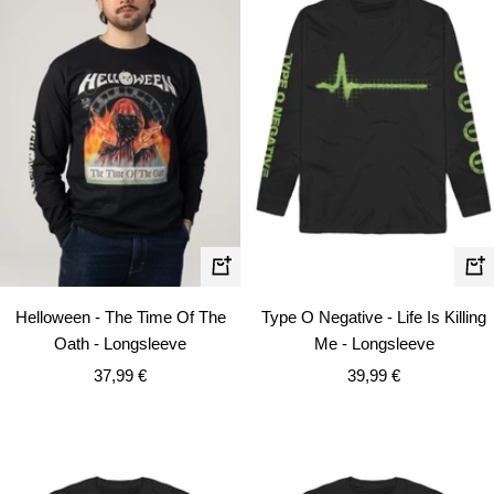
Schnellansicht
Schn
Helloween - The Time Of The
Type O Negative - Life Is Killing
Oath - Longsleeve
Me - Longsleeve
Angebotspreis
Angebotspreis
37,99 €
39,99 €