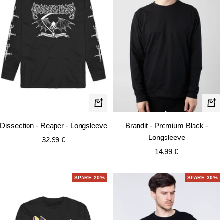
Schnellansicht
Schn
Dissection - Reaper - Longsleeve
Brandit - Premium Black -
Longsleeve
Angebotspreis
32,99 €
Angebotspreis
14,99 €
SPARE 20%
SPARE 30%