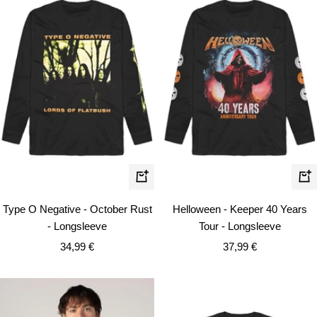
Schnellansicht
Schn
Type O Negative - October Rust
Helloween - Keeper 40 Years
- Longsleeve
Tour - Longsleeve
Angebotspreis
Angebotspreis
34,99 €
37,99 €