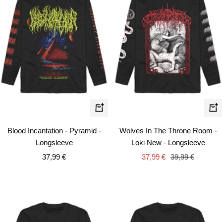
Schnellansicht
Schn
Blood Incantation - Pyramid -
Wolves In The Throne Room -
Longsleeve
Loki New - Longsleeve
Angebotspreis
Angebotspreis
Regulärer
37,99 €
37,99 €
39,99 €
Preis