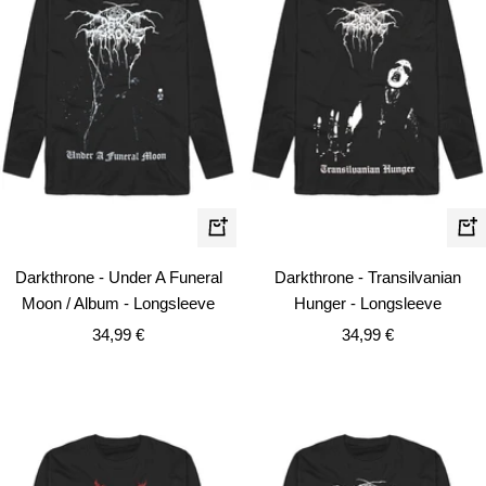
Schnellansicht
Schn
Darkthrone - Under A Funeral
Darkthrone - Transilvanian
Moon / Album - Longsleeve
Hunger - Longsleeve
Angebotspreis
Angebotspreis
34,99 €
34,99 €