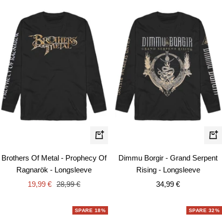
Schnellansicht
Schn
Brothers Of Metal - Prophecy Of
Dimmu Borgir - Grand Serpent
Ragnarök - Longsleeve
Rising - Longsleeve
Angebotspreis
Regulärer
Angebotspreis
19,99 €
28,99 €
34,99 €
Preis
SPARE 18%
SPARE 32%