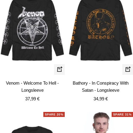
Schnellansicht
Schn
Venom - Welcome To Hell -
Bathory - In Conspiracy With
Longsleeve
Satan - Longsleeve
Angebotspreis
Angebotspreis
37,99 €
34,99 €
SPARE 20%
SPARE 31%