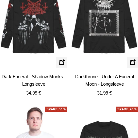
Schnellansicht
Schn
Dark Funeral - Shadow Monks -
Darkthrone - Under A Funeral
Longsleeve
Moon - Longsleeve
Angebotspreis
Angebotspreis
34,99 €
31,99 €
SPARE 54%
SPARE 20%