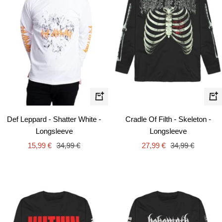
Schnellansicht
Schn
Def Leppard - Shatter White -
Cradle Of Filth - Skeleton -
Longsleeve
Longsleeve
Angebotspreis
Regulärer
Angebotspreis
Regulärer
15,99 €
34,99 €
27,99 €
34,99 €
Preis
Preis