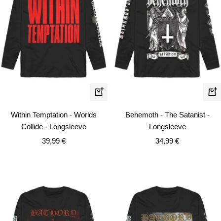
Schnellansicht
Schn
Within Temptation - Worlds
Behemoth - The Satanist -
Collide - Longsleeve
Longsleeve
Angebotspreis
Angebotspreis
39,99 €
34,99 €