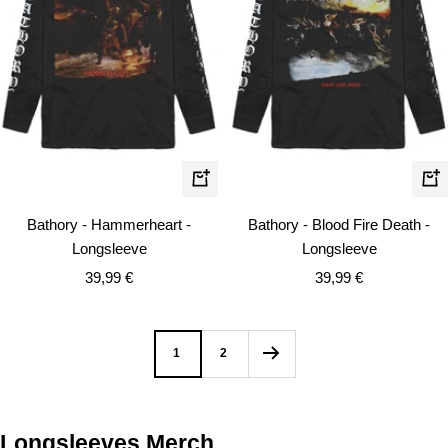
Schnellansicht
Schn
Bathory - Hammerheart -
Bathory - Blood Fire Death -
Longsleeve
Longsleeve
Angebotspreis
Angebotspreis
39,99 €
39,99 €
1
2
Longsleeves Merch