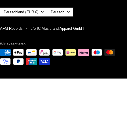
Land/Region
Sprache
Deutschland (EUR €)
Deutsch
AFM Records
c/o IC Music and Apparel GmbH
Wir akzeptieren