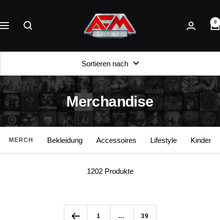
Direkt
AFM
zum
0
Records
Navigation
Inhalt
Sortieren nach
Merchandise
Bekleidung
Accessoires
Lifestyle
Kinder
MERCH
1202 Produkte
1
…
39