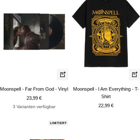
Schn
In
den
Moonspell - Far From God - Vinyl
Moonspell - I Am Everything - T-
Warenkorb
Shirt
Angebotspreis
23,99 €
Angebotspreis
22,99 €
3 Varianten verfügbar
LIMITIERT