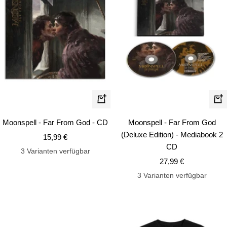
In
In
den
de
Moonspell - Far From God - CD
Moonspell - Far From God
Warenkorb
Wa
(Deluxe Edition) - Mediabook 2
Angebotspreis
15,99 €
CD
3 Varianten verfügbar
Angebotspreis
27,99 €
3 Varianten verfügbar