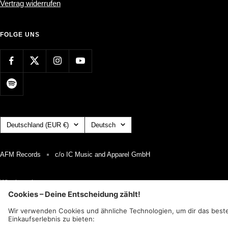
Vertrag widerrufen
FOLGE UNS
Land/Region
Sprache
Deutschland (EUR €)
Deutsch
AFM Records
c/o IC Music and Apparel GmbH
Wir akzeptieren