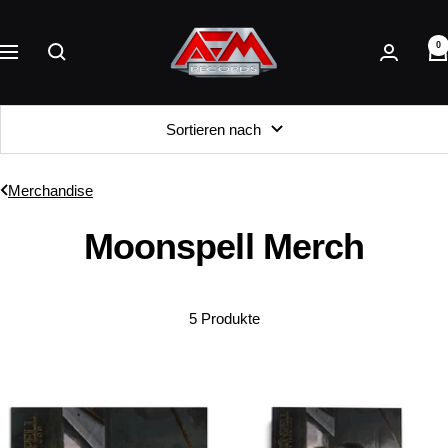
Direkt
AFM
zum
0
Records
Navigation
Inhalt
Sortieren nach
Merchandise
Moonspell Merch
5 Produkte