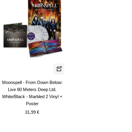
In
den
Moonspell - From Down Below:
Warenkorb
Live 80 Meters Deep Ltd.
White/Black - Marbled 2 Vinyl +
Poster
Angebotspreis
31,99 €