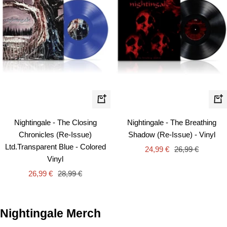
In
In
den
de
Nightingale - The Closing
Nightingale - The Breathing
Warenkorb
Wa
Chronicles (Re-Issue)
Shadow (Re-Issue) - Vinyl
Ltd.Transparent Blue - Colored
Angebotspreis
Regulärer
24,99 €
26,99 €
Vinyl
Preis
Angebotspreis
Regulärer
26,99 €
28,99 €
Preis
Nightingale Merch