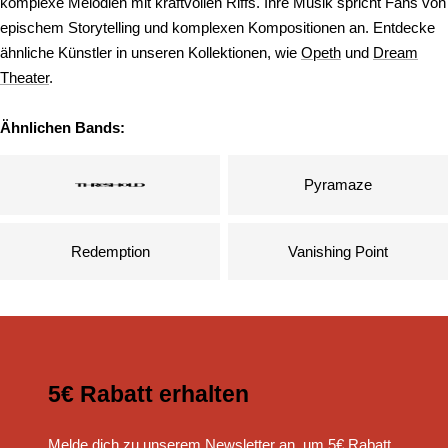
komplexe Melodien mit kraftvollen Riffs. Ihre Musik spricht Fans von
epischem Storytelling und komplexen Kompositionen an. Entdecke
ähnliche Künstler in unseren Kollektionen, wie
Opeth
und
Dream
Theater
.
Ähnlichen Bands:
Pyramaze
Redemption
Vanishing Point
5€ Rabatt erhalten
Melde dich zu unserem Newsletter an, um 5€ Rabatt