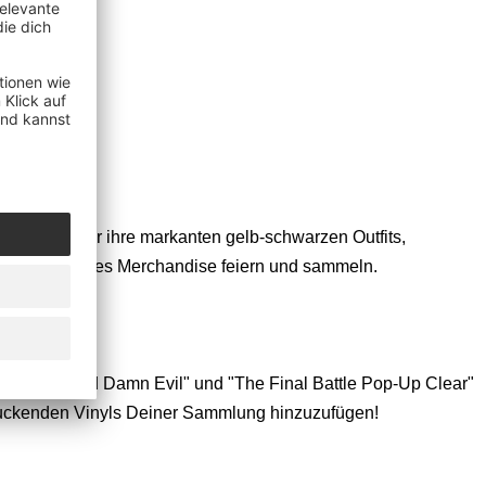
rt. Bekannt für ihre markanten gelb-schwarzen Outfits,
durch offizielles Merchandise feiern und sammeln.
gehören "God Damn Evil" und "The Final Battle Pop-Up Clear"
druckenden Vinyls Deiner Sammlung hinzuzufügen!