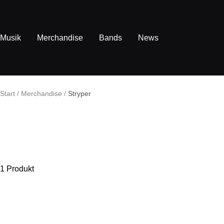
Direkt
zum
Inhalt
Musik
Merchandise
Bands
News
Start
Merchandise
Stryper
1 Produkt