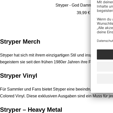
Stryper - God Damn Evil - Vinyl
Angebotspreis
39,99 €
Stryper Merch
Stryper hat sich mit ihrem einzigartigen Stil und inspirierende
begeistern sie seit den frühen 1980er Jahren ihre Fans. Bei A
Stryper Vinyl
Für Sammler und Fans bietet Stryper eine beeindruckende Aus
Colored Vinyl. Diese exklusiven Ausgaben sind ein Muss für j
Stryper – Heavy Metal