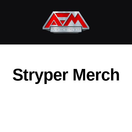
AFM
Records
Stryper Merch