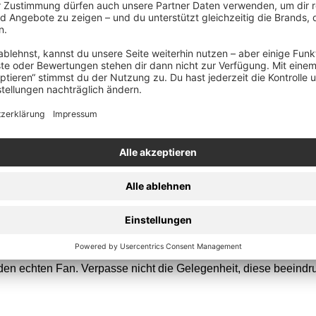
den
Warenkorb
n Botschaften einen festen Platz in der Heavy-Metal-Szene erobe
FM Records kannst Du jetzt die Musik und das Erbe von Stryper 
wahl an Vinyl-Ausgaben. Zu den Highlight-Veröffentlichungen 
eden echten Fan. Verpasse nicht die Gelegenheit, diese beein