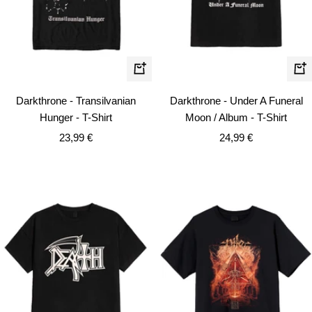
Schnellansicht
Schn
Darkthrone - Transilvanian
Darkthrone - Under A Funeral
Hunger - T-Shirt
Moon / Album - T-Shirt
Angebotspreis
Angebotspreis
23,99 €
24,99 €