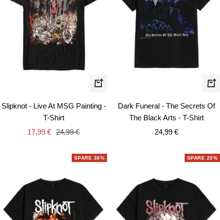
Schnellansicht
Schn
Slipknot - Live At MSG Painting -
Dark Funeral - The Secrets Of
T-Shirt
The Black Arts - T-Shirt
Angebotspreis
Regulärer
Angebotspreis
17,99 €
24,99 €
24,99 €
Preis
SPARE 38%
SPARE 20%