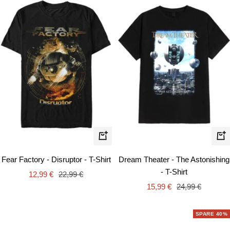
Schnellansicht
Schn
Fear Factory - Disruptor - T-Shirt
Dream Theater - The Astonishing
- T-Shirt
Angebotspreis
Regulärer
12,99 €
22,99 €
Angebotspreis
Regulärer
Preis
15,99 €
24,99 €
Preis
SPARE 40%