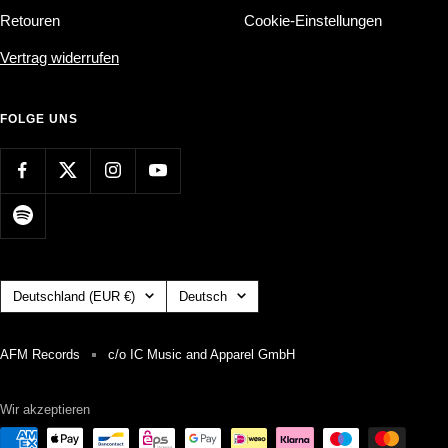
Retouren
Cookie-Einstellungen
Vertrag widerrufen
FOLGE UNS
Land/Region
Sprache
Deutschland (EUR €)
Deutsch
AFM Records
c/o IC Music and Apparel GmbH
Wir akzeptieren