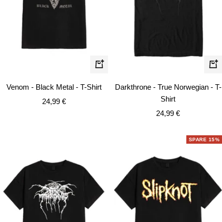
Schnellansicht
Schn
Venom - Black Metal - T-Shirt
Darkthrone - True Norwegian - T-
Shirt
Angebotspreis
24,99 €
Angebotspreis
24,99 €
SPARE 15%