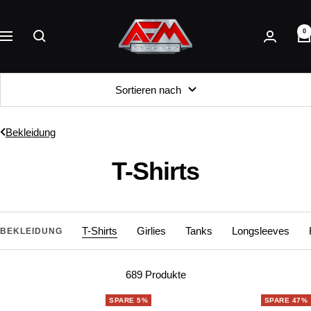
Direkt
AFM
zum
0
Records
Navigation
Inhalt
Sortieren nach
Bekleidung
T-Shirts
T-Shirts
Girlies
Tanks
Longsleeves
BEKLEIDUNG
689 Produkte
SPARE 5%
SPARE 47%