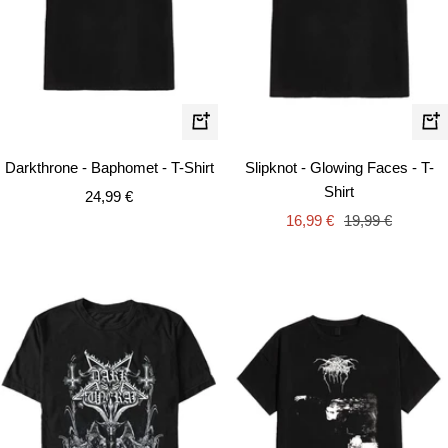
Schnellansicht
Schn
Darkthrone - Baphomet - T-Shirt
Slipknot - Glowing Faces - T-
Shirt
Angebotspreis
24,99 €
Angebotspreis
Regulärer
16,99 €
19,99 €
Preis