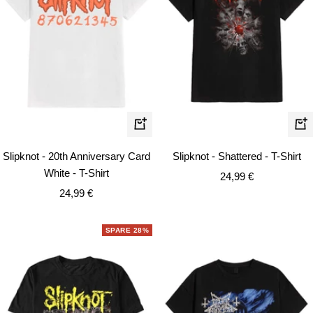
Schnellansicht
Schn
Slipknot - 20th Anniversary Card
Slipknot - Shattered - T-Shirt
White - T-Shirt
Angebotspreis
24,99 €
Angebotspreis
24,99 €
SPARE 28%