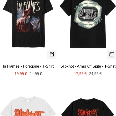
Schnellansicht
Schn
In Flames - Foregone - T-Shirt
Slipknot - Arms Of Spite - T-Shirt
Angebotspreis
Regulärer
Angebotspreis
Regulärer
19,99 €
24,99 €
17,99 €
24,99 €
Preis
Preis