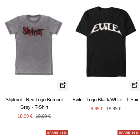
Schnellansicht
Schn
Slipknot - Red Logo Burnout
Evile - Logo Black/White - T-Shirt
Grey - T-Shirt
Angebotspreis
Regulärer
9,99 €
18,99 €
Angebotspreis
Regulärer
18,99 €
19,99 €
Preis
Preis
SPARE 43%
SPARE 36%