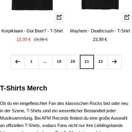
Schnellansicht
Schn
Korpiklaani - Got Beer? - T-Shirt
Mayhem - Deathcrush - T-Shirt
Angebotspreis
Regulärer
Angebotspreis
15,99 €
19,99 €
23,99 €
Preis
1
…
19
20
21
22
T-Shirts Merch
Ob du ein eingefleischter Fan des klassischen Rocks bist oder neu
in der Szene, T-Shirts sind ein wesentlicher Bestandteil jeder
Musiksammlung. Bei AFM Records findest du eine große Auswahl
an offiziellen T-Shirts, sodass Fans nicht nur ihre Lieblingsbands