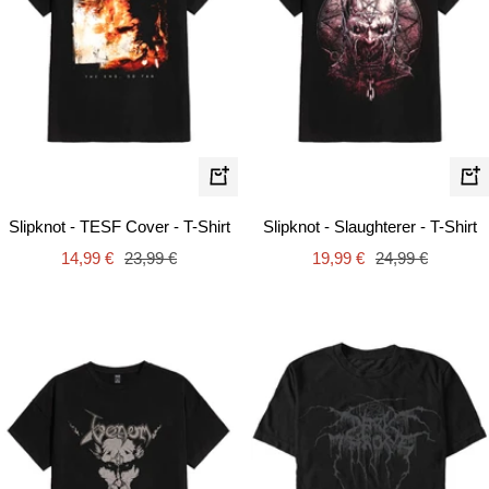
Schnellansicht
Schn
Slipknot - TESF Cover - T-Shirt
Slipknot - Slaughterer - T-Shirt
Angebotspreis
Regulärer
Angebotspreis
Regulärer
14,99 €
23,99 €
19,99 €
24,99 €
Preis
Preis