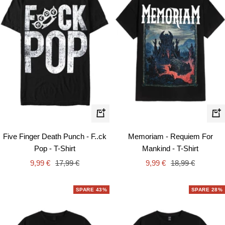
Schnellansicht
Schn
Five Finger Death Punch - F..ck
Memoriam - Requiem For
Pop - T-Shirt
Mankind - T-Shirt
Angebotspreis
Regulärer
Angebotspreis
Regulärer
9,99 €
17,99 €
9,99 €
18,99 €
Preis
Preis
SPARE 43%
SPARE 28%