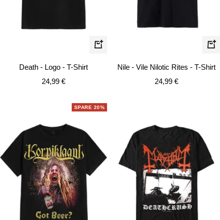
Schnellansicht
Schn
Death - Logo - T-Shirt
Nile - Vile Nilotic Rites - T-Shirt
Angebotspreis
Angebotspreis
24,99 €
24,99 €
SPARE 20%