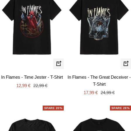
Schnellansicht
Schn
In Flames - Time Jester - T-Shirt
In Flames - The Great Deceiver -
T-Shirt
Angebotspreis
Regulärer
12,99 €
22,99 €
Angebotspreis
Regulärer
Preis
17,99 €
24,99 €
Preis
SPARE 20%
SPARE 28%