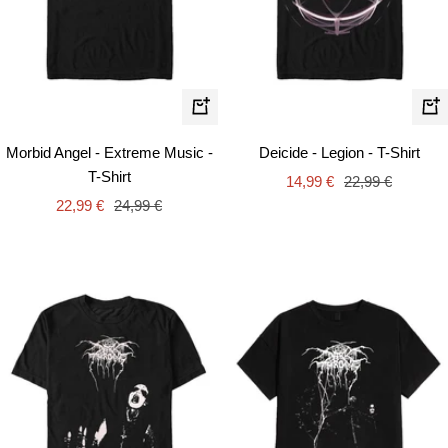
Schnellansicht
Schn
Morbid Angel - Extreme Music -
Deicide - Legion - T-Shirt
T-Shirt
Angebotspreis
Regulärer
14,99 €
22,99 €
Angebotspreis
Regulärer
22,99 €
24,99 €
Preis
Preis