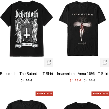
Schnellansicht
Schn
Behemoth - The Satanist - T-Shirt
Insomnium - Anno 1696 - T-Shirt
Angebotspreis
Angebotspreis
Regulärer
24,99 €
14,99 €
24,99 €
Preis
SPARE 44%
SPARE 47%