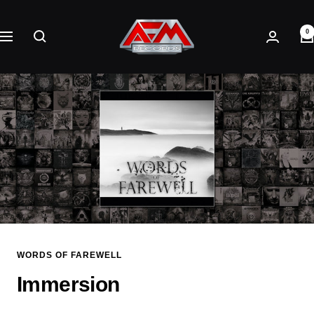
Direkt
AFM
zum
0
Records
Navigation
Inhalt
WORDS OF FAREWELL
Immersion