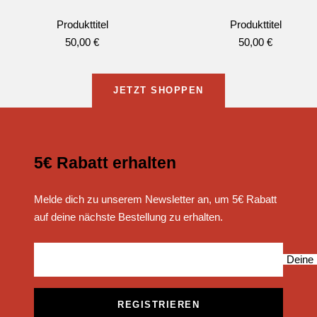
Produkttitel
Produkttitel
Angebotspreis
Angebotspreis
50,00 €
50,00 €
JETZT SHOPPEN
5€ Rabatt erhalten
Melde dich zu unserem Newsletter an, um 5€ Rabatt
auf deine nächste Bestellung zu erhalten.
Deine 
REGISTRIEREN