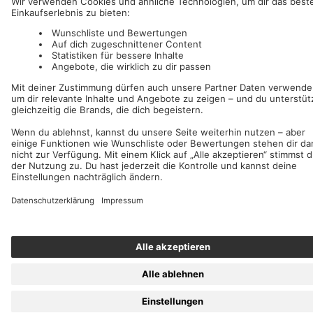
AFM Records
c/o IC Music and Apparel GmbH
Wir akzeptieren