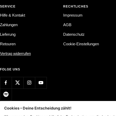
SERVICE
RECHTLICHES
Hilfe & Kontakt
Impressum
Zahlungen
AGB
Lieferung
Datenschutz
Retouren
Cookie-Einstellungen
Vertrag widerrufen
FOLGE UNS
Land/Region
Sprache
Deutschland (EUR €)
Deutsch