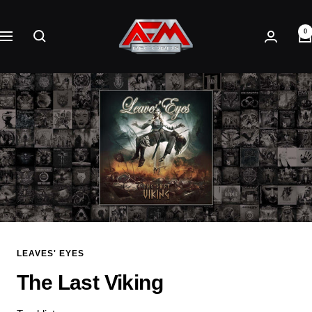
Direkt
AFM
zum
0
Records
Navigation
Inhalt
LEAVES' EYES
The Last Viking