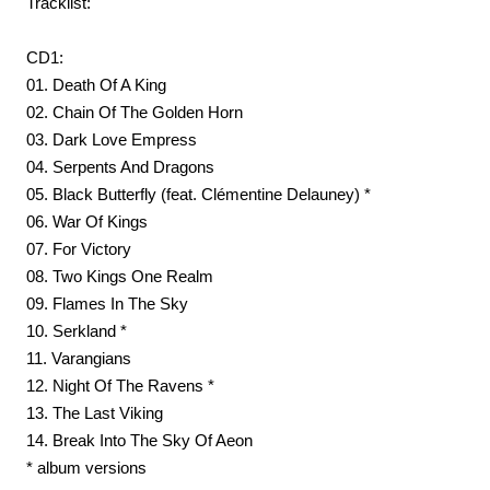
Tracklist:
CD1:
01. Death Of A King
02. Chain Of The Golden Horn
03. Dark Love Empress
04. Serpents And Dragons
05. Black Butterfly (feat. Clémentine Delauney) *
06. War Of Kings
07. For Victory
08. Two Kings One Realm
09. Flames In The Sky
10. Serkland *
11. Varangians
12. Night Of The Ravens *
13. The Last Viking
14. Break Into The Sky Of Aeon
* album versions