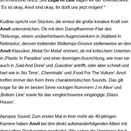
´Es ist okay, Anvil sind okay, ihr dürft uns jetzt mögen!`“
Kudlow spricht von Stücken, die erneut die große kreative Kraft von
Anvil
unterstreichen. Ob mit dem Dampfhammer-Flair des
Titelsongs, einem unüberhörbaren Augenzwinkern in ‚Nabbed In
Nebraska‘, dessen treibender Midtempo-Groove stellenweise an den
Anvil
-Klassiker ‚Metal On Metal‘ erinnert, ob mit kritischem Unterton
in ‚Plastic In Paradise‘ und einer doomigen Ausrichtung, wie man sie
auch in ‚Said And Done’ und ‚Gasoline’ antrifft, oder aber schnell und
hart wie in ‚No Time‘, ‚Chemtrails‘ und ‚Food For The Vulture‘: Anvil
treffen immer den Kern ihres charakteristischen Sounds. Das gilt
sogar für die im besten Sinne rockigen Nummern ‚I´m Alive‘ und
‚Bottom Line‘ sowie für das vergleichsweise eingängige ‚Glass
House‘.
Apropos Sound: Zum ersten Mal in ihrer mehr als 40-jährigen
Karriere haben
Anvil
bei drei direkt aufeinanderfolgenden Alben mit
demselben Produzenten gearbeitet. Wie schon die Vorgänger Anvil