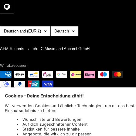
Land/Region
Sprache
Deutschland (EUR €)
Deutsch
AFM Records
c/o IC Music and Apparel GmbH
Wir akzeptieren