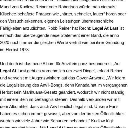
Mund von Kudlow, Reiner oder Robertson würde man niemals
Klischee-behaftete Phrasen wie „härter, schneller, lauter“ hören oder
den Versuch erkennen, eigenen Leistungen übermenschliche
Fähigkeiten anzudichten. Robb Reiner hat Recht:
Legal At Last
ist
einfach das überzeugende neue Statement einer Band, die anno
2020 noch immer die gleichen Werte vertritt wie bei ihrer Gründung
im Herbst 1978.
Und doch ist das neue Album für Anvil ein ganz besonderes: „Auf
Legal At Last
geht es vornehmlich um zwei Dinge“, erklärt Reiner
und verweist mit Augenzwinkern auf das Cover-Artwork. „Wir feiern
die Legalisierung des Anvil-Bongs, denn Kanada hat im vergangenen
Herbst sein Marihuana-Gesetz geändert, wodurch wir nicht ständig
mit einem Bein im Gefängnis stehen. Deshalb verkünden wir mit
dem Albumtitel, dass auch Anvil endlich legal sind. Unsere Fans
haben es schon immer gewusst, aber von der breiten Öffentlichkeit
wurden wir viele Jahre wie Schurken behandelt.“ Kudlow fügt
schmunzelnd hinzu: „Mit
Legal At Last
sagen wir der Öffentlichkeit: