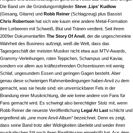
Die Band um die Gründungsmitglieder
Steve ‚Lips‘ Kudlow
(Gesang, Gitarre) und
Robb Reiner
(Schlagzeug) plus Bassist
Chris Robertson
hat sich wie kaum eine andere Metal-Formation
ihre Lorbeeren mit Schweiß, Blut und Tränen verdient. Seit ihrem
2009er Dokumentarfilm
The Story Of Anvil
, der die ungeschminkte
Wahrheit des Business aufzeigt, weiß die Welt, dass das
Tagesgeschäft der meisten Musiker nicht etwa aus MTV-Awards,
Grammy-Verleihungen, roten Teppichen, Schampus und Kaviar,
sondern vor allem aus kräftezehrenden Ochsentouren mit wenig
Schlaf, ungesundem Essen und geringen Gagen besteht. Aber
genau diese schwierigen Rahmenbedingungen haben Anvil zu dem
gemacht, was sie heute sind: ein unverrückbarer Fels in der
Brandung einer Musikrichtung, die wie keine andere von Fans für
Fans gemacht wird. Es schwingt also berechtigter Stolz mit, wenn
Robb Reiner die neueste Veröffentlichung
Legal At Last
schlicht und
ergreifend als „one more Anvil-Album“ bezeichnet. Denn es zeigt,
dass seine Band trotz aller Widrigkeiten überlebt und weder ihren
musikalischen Stil noch ihren Realitätssinn eingebüßt hat. Aus dem