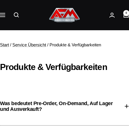
Direkt
AFM
zum
0
Records
Navigation
Inhalt
Start
/
Service Übersicht
/ Produkte & Verfügbarkeiten
Produkte & Verfügbarkeiten
Was bedeutet Pre-Order, On-Demand, Auf Lager
und Ausverkauft?