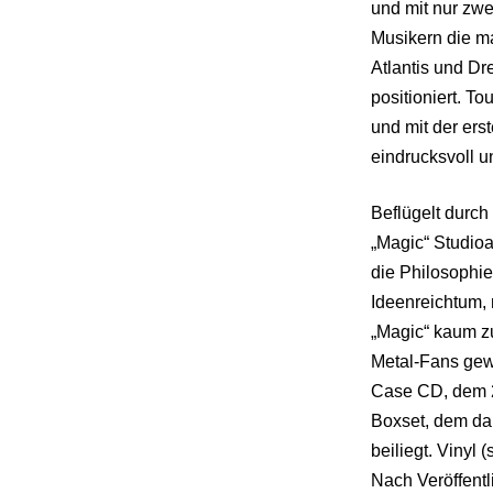
und mit nur zwe
Musikern die m
Atlantis und Dr
positioniert. 
und mit der ers
eindrucksvoll u
Beflügelt durc
„Magic“ Studioa
die Philosophi
Ideenreichtum, 
„Magic“ kaum zu
Metal-Fans gew
Case CD, dem 2C
Boxset, dem dar
beiliegt. Vinyl 
Nach Veröffentl