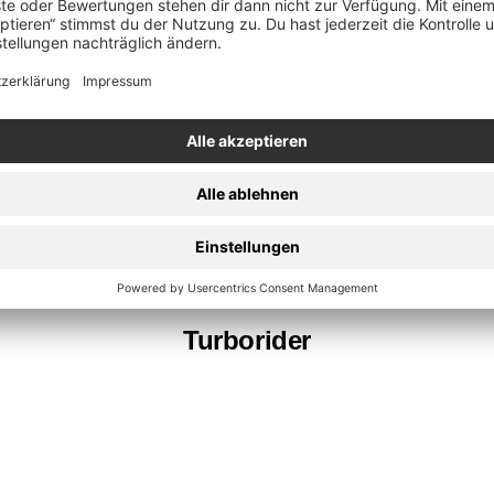
Mirrorworld
Turborider