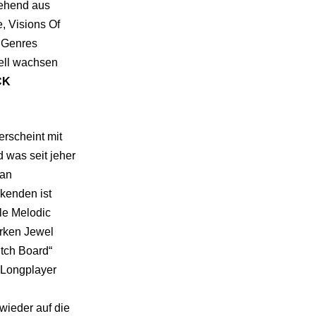
tehend aus
, Visions Of
s Genres
ell wachsen
CK
rscheint mit
 was seit jeher
 an
rkenden ist
le Melodic
arken Jewel
itch Board“
r Longplayer
wieder auf die