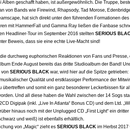
i Alben geschafft haben, ist außergewöhnlich. Die Truppe, bes
an von Bands wie Firewind, Rhapsody, Tad Morose, Edenbridge
eamscape, hat sich direkt unter den führenden Formationen de
Touren mit HammerFall und Gamma Ray ließen die Fanbase schn
ten Headliner-Tour im September 2016 stellten
SERIOUS BLA
nter Beweis, dass sie eine echte Live-Macht sind!
h die durchweg euphorischen Reaktionen von Fans und Presse, e
lbum Ende August bereits das dritte Studioalbum der Band! Und
e von
SERIOUS BLACK
war, wird hier auf die Spitze getrieben:
musikalischer Qualität und erstklassiger Performance der Mitwi
 übertreffen und somit ein ganz besonderer Leckerbissen für al
orden. Und all diese haben die Wahl zwischen der 14 Sogs st
D Digipak (inkl. „Live In Atlanta“ Bonus CD) und dem Ltd. „W
über hinaus noch mit der Unplugged CD „First Light“ ein dritte
(schwarz und weiß) ist ebenfalls erhältlich.
ichung von „Magic“ zieht es
SERIOUS BLACK
im Herbst 2017 