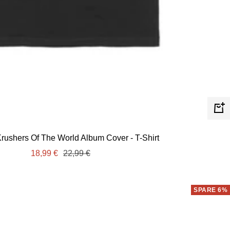
Schn
Krushers Of The World Album Cover - T-Shirt
Angebotspreis
Regulärer
18,99 €
22,99 €
Preis
SPARE 6%