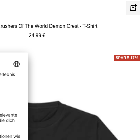
Schn
Krushers Of The World Demon Crest - T-Shirt
Angebotspreis
24,99 €
SPARE 17%