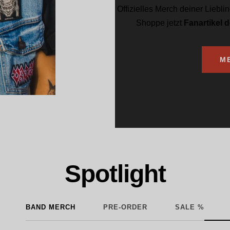
Offizielles Merch deiner Liebl
Shoppe jetzt
Fanartikel 
M
Spotlight
BAND MERCH
PRE-ORDER
SALE %