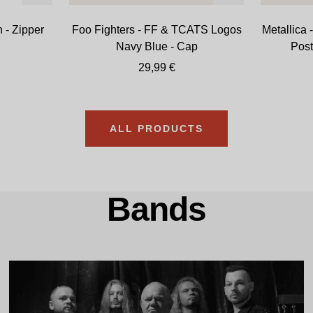
den
n - Zipper
Foo Fighters - FF & TCATS Logos
Metallica 
Warenkorb
Navy Blue - Cap
Post
reis
Angebotspreis
29,99 €
ALL PRODUCTS
Bands