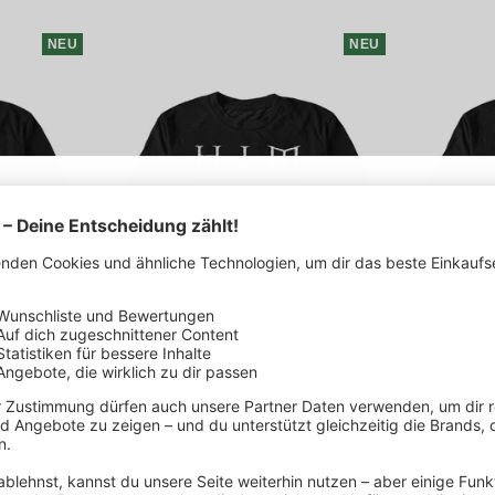
NEU
NEU
5€ Rabatt erhalten
Melde dich zu unserem Newsletter an, um 5€
Rabatt auf deine nächste Bestellung zu
erhalten.
Schnellansicht
Schnellansicht
Deine 
ne Booth -
HIM - Framed With Heartagram - T-
Anthrax