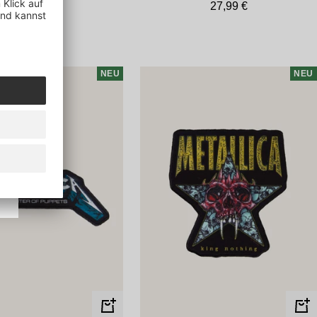
Angebotspreis
Angebotspreis
27,99 €
27,99 €
NEU
NEU
In
In