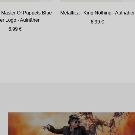
den
de
- Master Of Puppets Blue
Metallica - King Nothing - Aufnäher
Warenkorb
Wa
er Logo - Aufnäher
Angebotspreis
6,99 €
Angebotspreis
6,99 €