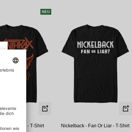
NEU
Schnellansicht
Schn
E-Mail
 - Red Devil - T-Shirt
Nickelback - Fan Or Liar - T-Shirt