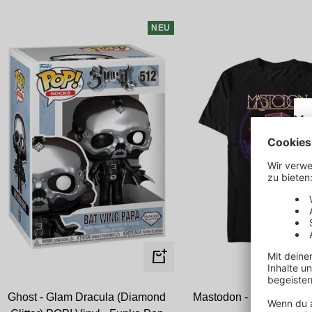
NEU
In
den
Mastodon - Cosmic Pho
Ghost - Glam Dracula (Diamond
Warenkorb