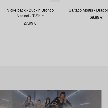
Nickelback - Buckin Bronco
Saltatio Mortis - Drago
Natural - T-Shirt
Angebotsp
69,99 €
Angebotspreis
27,99 €