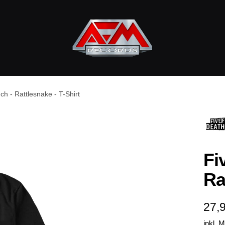
AFM
Records
h - Rattlesnake - T-Shirt
Fi
Ra
Ang
27,
inkl. 