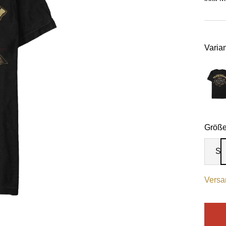
Varian
Größe
S
Versa