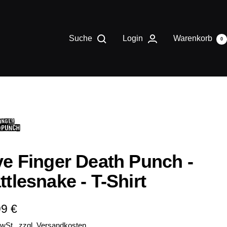
Suche
Login
Warenkorb
0
ve Finger Death Punch -
ttlesnake - T-Shirt
ebotspreis
99 €
MwSt., zzgl.
Versandkosten