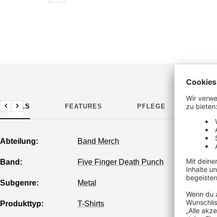
DETAILS
FEATURES
PFLEGE
HER
Zurück
Weiter
Abteilung:
Band Merch
Band:
Five Finger Death Punch
Subgenre:
Metal
Produkttyp:
T-Shirts