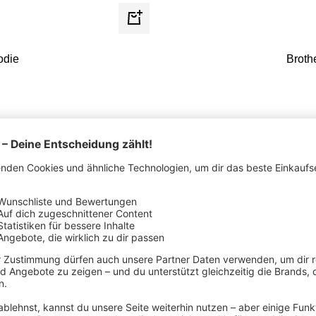
Schnellansicht
odie
Broth
SPARE 38%