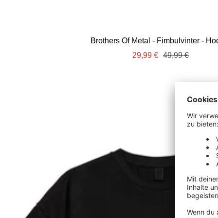
Brothers Of Metal - Fimbulvinter - Ho
Angebotspreis
Regulärer
29,99 €
49,99 €
Preis