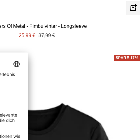
Schn
ers Of Metal - Fimbulvinter - Longsleeve
Angebotspreis
Regulärer
25,99 €
37,99 €
Preis
SPARE 17%