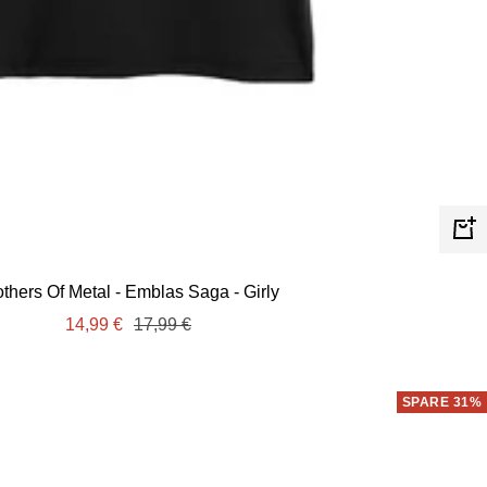
Schn
others Of Metal - Emblas Saga - Girly
Angebotspreis
Regulärer
14,99 €
17,99 €
Preis
SPARE 31%