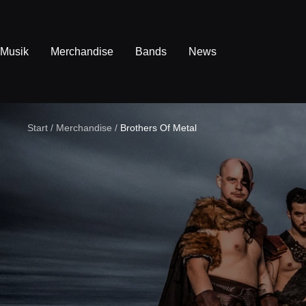
Direkt
zum
Inhalt
Musik
Merchandise
Bands
News
Start
Merchandise
Brothers Of Metal