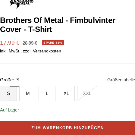
1
2
gehen
gehen
Brothers Of Metal - Fimbulvinter
Cover - T-Shirt
Angebotspreis
17,99 €
Regulärer
28,99 €
SPARE 38%
Preis
inkl. MwSt., zzgl.
Versandkosten
Größe:
S
Größentabelle
S
M
L
XL
XXL
Auf Lager
ZUM WARENKORB HINZUFÜGEN