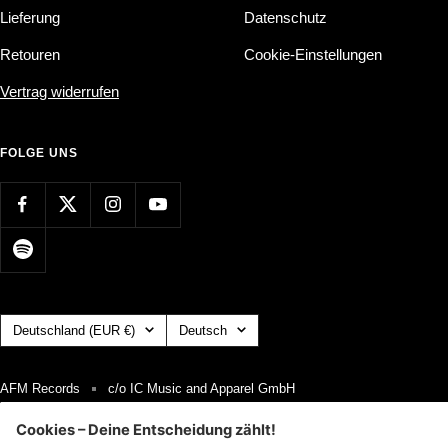
Lieferung
Datenschutz
Retouren
Cookie-Einstellungen
Vertrag widerrufen
FOLGE UNS
Land/Region
Sprache
Deutschland (EUR €)
Deutsch
AFM Records
c/o IC Music and Apparel GmbH
Wir akzeptieren