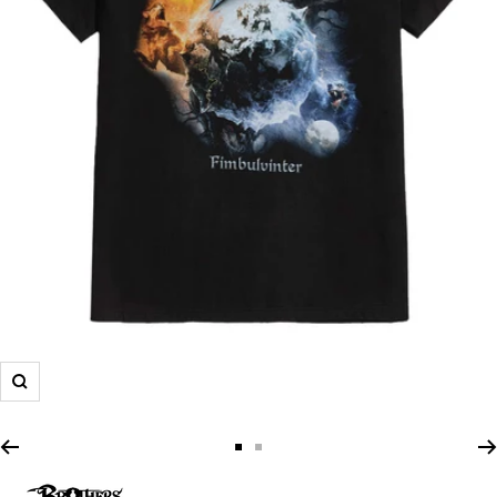
Zoom
Zur
Zur
Slide
Slide