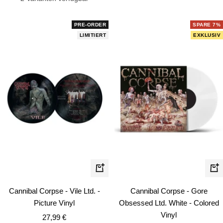
PRE-ORDER
SPARE 7%
LIMITIERT
EXKLUSIV
In
In
den
de
Cannibal Corpse - Vile Ltd. -
Cannibal Corpse - Gore
Warenkorb
Wa
Picture Vinyl
Obsessed Ltd. White - Colored
Vinyl
Angebotspreis
27,99 €