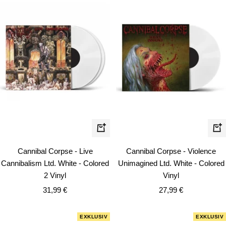
In
In
den
de
Cannibal Corpse - Live
Cannibal Corpse - Violence
Warenkorb
Wa
Cannibalism Ltd. White - Colored
Unimagined Ltd. White - Colored
2 Vinyl
Vinyl
Angebotspreis
Angebotspreis
31,99 €
27,99 €
EXKLUSIV
EXKLUSIV