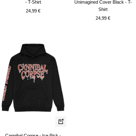
- T-Shirt
Unimagined Cover Black - T-
Shirt
Angebotspreis
24,99 €
Angebotspreis
24,99 €
Schnellansicht
Cannibal Corpse - Ice Pick -