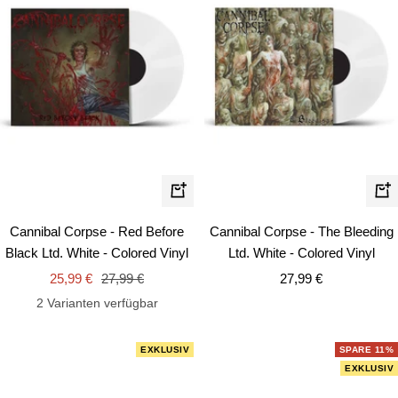
In
In
den
de
Cannibal Corpse - Red Before
Cannibal Corpse - The Bleeding
Warenkorb
Wa
Black Ltd. White - Colored Vinyl
Ltd. White - Colored Vinyl
Angebotspreis
Regulärer
Angebotspreis
25,99 €
27,99 €
27,99 €
Preis
2 Varianten verfügbar
EXKLUSIV
SPARE 11%
EXKLUSIV