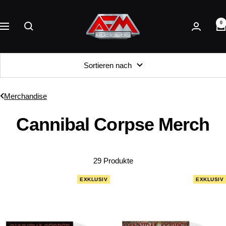
Direkt
AFM
zum
0
Records
Navigation
Inhalt
Sortieren nach
Merchandise
Cannibal Corpse Merch
29 Produkte
EXKLUSIV
EXKLUSIV