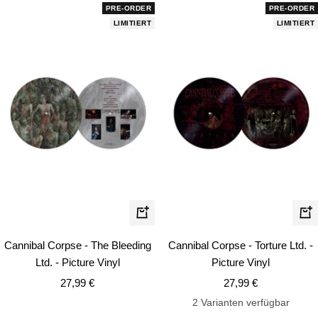
PRE-ORDER
PRE-ORDER
LIMITIERT
LIMITIERT
In
In
den
de
Cannibal Corpse - The Bleeding
Cannibal Corpse - Torture Ltd. -
Warenkorb
Wa
Ltd. - Picture Vinyl
Picture Vinyl
Angebotspreis
Angebotspreis
27,99 €
27,99 €
2 Varianten verfügbar