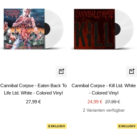
In
In
den
de
Cannibal Corpse - Eaten Back To
Cannibal Corpse - Kill Ltd. White
Warenkorb
Wa
Life Ltd. White - Colored Vinyl
- Colored Vinyl
Angebotspreis
Angebotspreis
Regulärer
27,99 €
24,99 €
27,99 €
Preis
2 Varianten verfügbar
EXKLUSIV
EXKLUSIV