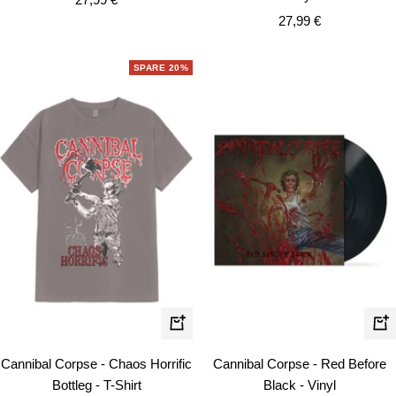
Angebotspreis
27,99 €
SPARE 20%
Schnellansicht
In
de
Cannibal Corpse - Chaos Horrific
Cannibal Corpse - Red Before
Wa
Bottleg - T-Shirt
Black - Vinyl