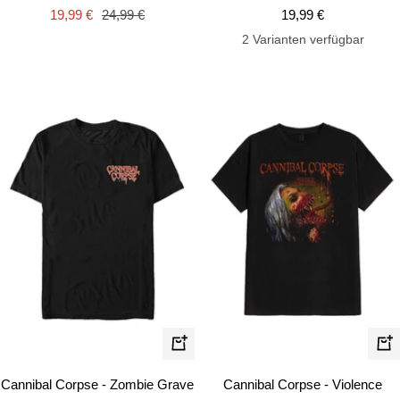
Angebotspreis
Regulärer
Angebotspreis
19,99 €
24,99 €
19,99 €
Preis
2 Varianten verfügbar
Schnellansicht
Schn
Cannibal Corpse - Zombie Grave
Cannibal Corpse - Violence