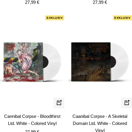
Angebotspreis
Angebotspreis
27,99 €
27,99 €
EXKLUSIV
EXKLUSIV
In
In
den
de
Cannibal Corpse - Bloodthirst
Caanibal Corpse - A Skeletal
Warenkorb
Wa
Ltd. White - Colored Vinyl
Domain Ltd. White - Colored
Vinyl
Angebotspreis
27,99 €