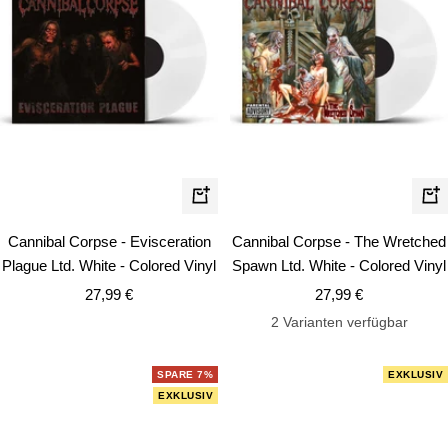
In
In
den
de
Cannibal Corpse - Evisceration
Cannibal Corpse - The Wretched
Warenkorb
Wa
Plague Ltd. White - Colored Vinyl
Spawn Ltd. White - Colored Vinyl
Angebotspreis
Angebotspreis
27,99 €
27,99 €
2 Varianten verfügbar
SPARE 7%
EXKLUSIV
EXKLUSIV