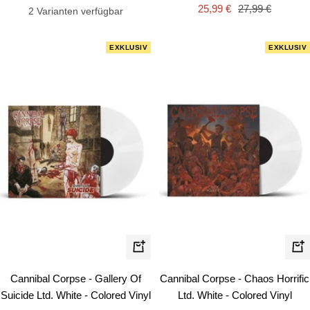
Angebotspreis
Regulärer
25,99 €
27,99 €
2 Varianten verfügbar
Preis
EXKLUSIV
EXKLUSIV
In
In
den
de
Cannibal Corpse - Gallery Of
Cannibal Corpse - Chaos Horrific
Warenkorb
Wa
Suicide Ltd. White - Colored Vinyl
Ltd. White - Colored Vinyl