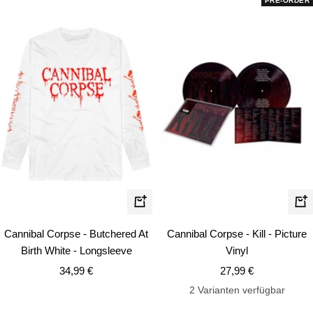
PRE-ORDER
Schnellansicht
In
de
Cannibal Corpse - Butchered At
Cannibal Corpse - Kill - Picture
Wa
Birth White - Longsleeve
Vinyl
Angebotspreis
Angebotspreis
34,99 €
27,99 €
2 Varianten verfügbar