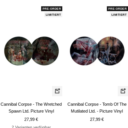
PRE-ORDER
PRE-ORDER
LIMITIERT
LIMITIERT
In
In
den
de
Cannibal Corpse - The Wretched
Cannibal Corpse - Tomb Of The
Warenkorb
Wa
Spawn Ltd. Picture Vinyl
Mutilated Ltd. - Picture Vinyl
Angebotspreis
Angebotspreis
27,99 €
27,99 €
2 Varianten verfügbar