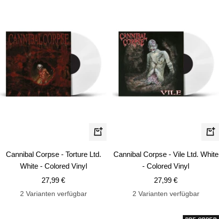
In
In
den
de
Cannibal Corpse - Torture Ltd.
Cannibal Corpse - Vile Ltd. White
Warenkorb
Wa
White - Colored Vinyl
- Colored Vinyl
Angebotspreis
Angebotspreis
27,99 €
27,99 €
2 Varianten verfügbar
2 Varianten verfügbar