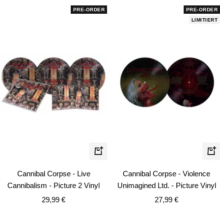
PRE-ORDER
PRE-ORDER
LIMITIERT
In
In
den
de
Cannibal Corpse - Live
Cannibal Corpse - Violence
Warenkorb
Wa
Cannibalism - Picture 2 Vinyl
Unimagined Ltd. - Picture Vinyl
Angebotspreis
Angebotspreis
29,99 €
27,99 €